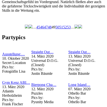
Gemeinschaftsgefühl im Vordergrund. Natürlich fließen aber auch
die gefahrene Trickschwierigkeit und die Individualität der gezeigten
Skills in die Wertung ein.
…
45
46
47
48
49
50
51
52
53
…
Seiten
Partypics
Straight Out…
Straight Out…
Ausstellung:…
14. März 2020
13. März 2020
10. Oktober 2020
Universal D.O.G.
Universal D.O.G.
Secret Location
(Closed)
(Closed)
Pics by:
Pics by:
Pics by:
Fotogräfin Lisa
Justin Bäumle
Justin Bäumle
Gym Kenz ABI…
Bierpong Cha…
Long Island…
13. März 2020
12. März 2020
07. März 2020
Atlantis
Puzzles
Othello Bar
Herbolzheim
Pics by:
Pics by:
Pics by:
Pyunity Media
Othello Bar
Frank Fischer