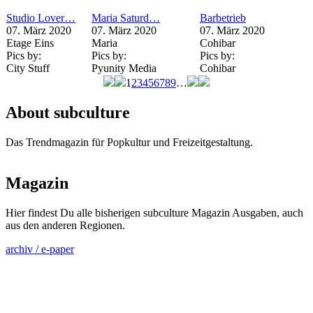
Studio Lover…
Maria Saturd…
Barbetrieb
07. März 2020
07. März 2020
07. März 2020
Etage Eins
Maria
Cohibar
Pics by:
Pics by:
Pics by:
City Stuff
Pyunity Media
Cohibar
1
2
3
4
5
6
7
8
9
…
Seiten
About subculture
Das Trendmagazin für Popkultur und Freizeitgestaltung.
Magazin
Hier findest Du alle bisherigen subculture Magazin Ausgaben, auch
aus den anderen Regionen.
archiv / e-paper