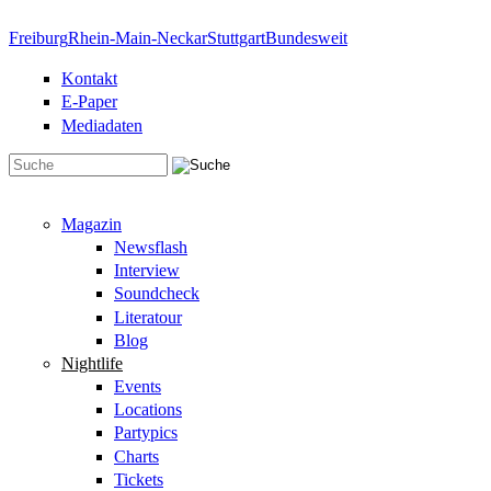
Direkt zum Inhalt
Freiburg
Rhein-Main-Neckar
Stuttgart
Bundesweit
Kontakt
E-Paper
Mediadaten
Suchformular
Magazin
Newsflash
Interview
Soundcheck
Literatour
Blog
Nightlife
Events
Locations
Partypics
Charts
Tickets