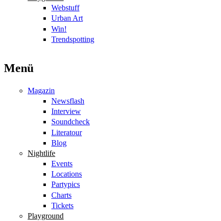
Webstuff
Urban Art
Win!
Trendspotting
Menü
Magazin
Newsflash
Interview
Soundcheck
Literatour
Blog
Nightlife
Events
Locations
Partypics
Charts
Tickets
Playground