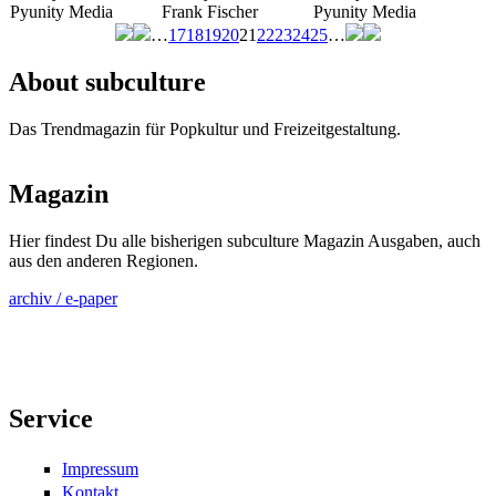
Pyunity Media
Frank Fischer
Pyunity Media
…
17
18
19
20
21
22
23
24
25
…
Seiten
About subculture
Das Trendmagazin für Popkultur und Freizeitgestaltung.
Magazin
Hier findest Du alle bisherigen subculture Magazin Ausgaben, auch
aus den anderen Regionen.
archiv / e-paper
Service
Impressum
Kontakt