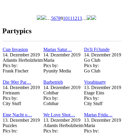
…
5
6
7
8
9
10
11
12
13
…
Seiten
Partypics
Cup Invasion
Marias Satur…
Dr3i Fr3unde
14. Dezember 2019
14. Dezember 2019
14. Dezember 2019
Atlantis Herbolzheim
Maria
Go Club
Pics by:
Pics by:
Pics by:
Frank Fischer
Pyunity Media
Go Club
Die 90er Par…
Barbetrieb
Vorabiparty
14. Dezember 2019
14. Dezember 2019
13. Dezember 2019
Freiraum
Cohibar
Etage Eins
Pics by:
Pics by:
Pics by:
City Stuff
Cohibar
City Stuff
Eine Nacht o…
We Love Shot…
Marias Frida…
13. Dezember 2019
13. Dezember 2019
13. Dezember 2019
Puzzles
Atlantis Herbolzheim
Maria
Pics by:
Pics by:
Pics by: