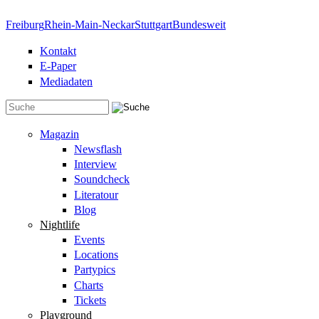
Direkt zum Inhalt
Freiburg
Rhein-Main-Neckar
Stuttgart
Bundesweit
Kontakt
E-Paper
Mediadaten
Suchformular
Magazin
Newsflash
Interview
Soundcheck
Literatour
Blog
Nightlife
Events
Locations
Partypics
Charts
Tickets
Playground