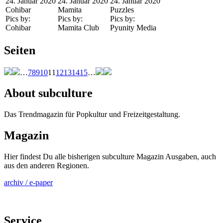
24. Januar 2020
24. Januar 2020
24. Januar 2020
Cohibar
Mamita
Puzzles
Pics by:
Pics by:
Pics by:
Cohibar
Mamita Club
Pyunity Media
Seiten
…
7
8
9
10
11
12
13
14
15
…
About subculture
Das Trendmagazin für Popkultur und Freizeitgestaltung.
Magazin
Hier findest Du alle bisherigen subculture Magazin Ausgaben, auch
aus den anderen Regionen.
archiv / e-paper
Service