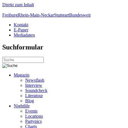
Direkt zum Inhalt
Freiburg
Rhein-Main-Neckar
Stuttgart
Bundesweit
Kontakt
E-Paper
Mediadaten
Suchformular
Magazin
Newsflash
Interview
Soundcheck
Literatour
Blog
Nightlife
Events
Locations
Partypics
Charts