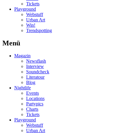
Tickets
Playground
Webstuff
Urban Art
Win!
Trendspotting
Menü
Magazin
Newsflash
Interview
Soundcheck
Literatour
Blog
Nightlife
Events
Locations
Partypics
Charts
Tickets
Playground
Webstuff
Urban Art