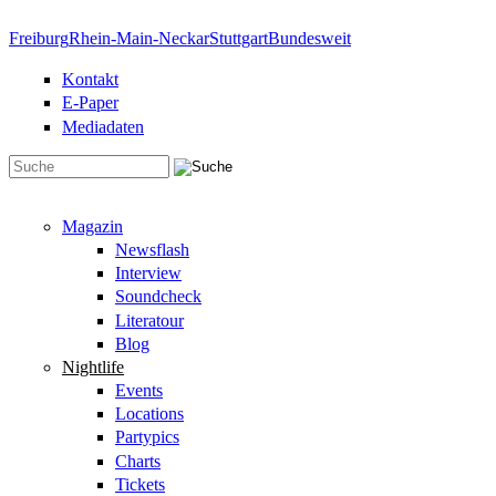
Direkt zum Inhalt
Freiburg
Rhein-Main-Neckar
Stuttgart
Bundesweit
Kontakt
E-Paper
Mediadaten
Suchformular
Magazin
Newsflash
Interview
Soundcheck
Literatour
Blog
Nightlife
Events
Locations
Partypics
Charts
Tickets