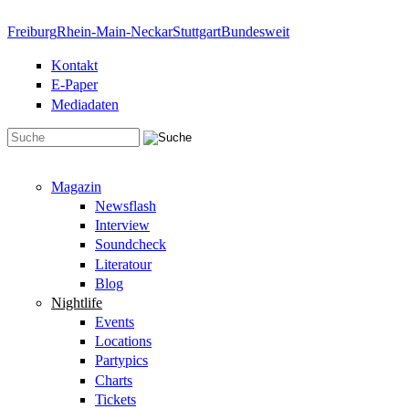
Direkt zum Inhalt
Freiburg
Rhein-Main-Neckar
Stuttgart
Bundesweit
Kontakt
E-Paper
Mediadaten
Suchformular
Magazin
Newsflash
Interview
Soundcheck
Literatour
Blog
Nightlife
Events
Locations
Partypics
Charts
Tickets