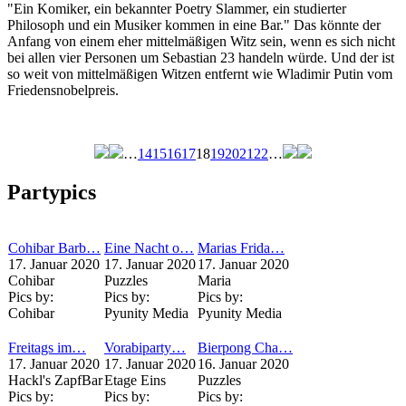
"Ein Komiker, ein bekannter Poetry Slammer, ein studierter
Philosoph und ein Musiker kommen in eine Bar." Das könnte der
Anfang von einem eher mittelmäßigen Witz sein, wenn es sich nicht
bei allen vier Personen um Sebastian 23 handeln würde. Und der ist
so weit von mittelmäßigen Witzen entfernt wie Wladimir Putin vom
Friedensnobelpreis.
…
14
15
16
17
18
19
20
21
22
…
Seiten
Partypics
Cohibar Barb…
Eine Nacht o…
Marias Frida…
17. Januar 2020
17. Januar 2020
17. Januar 2020
Cohibar
Puzzles
Maria
Pics by:
Pics by:
Pics by:
Cohibar
Pyunity Media
Pyunity Media
Freitags im…
Vorabiparty…
Bierpong Cha…
17. Januar 2020
17. Januar 2020
16. Januar 2020
Hackl's ZapfBar
Etage Eins
Puzzles
Pics by:
Pics by:
Pics by: