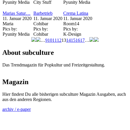
Pyunity Media
City Stuff
Pyunity Media
Marias Satur…
Barbetrieb
Crema Latina
11. Januar 2020
11. Januar 2020
11. Januar 2020
Maria
Cohibar
Room14
Pics by:
Pics by:
Pics by:
Pyunity Media
Cohibar
K-Design
…
9
10
11
12
13
14
15
16
17
…
Seiten
About subculture
Das Trendmagazin für Popkultur und Freizeitgestaltung.
Magazin
Hier findest Du alle bisherigen subculture Magazin Ausgaben, auch
aus den anderen Regionen.
archiv / e-paper