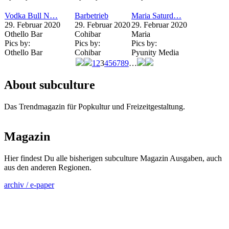
Vodka Bull N…
Barbetrieb
Maria Saturd…
29. Februar 2020
29. Februar 2020
29. Februar 2020
Othello Bar
Cohibar
Maria
Pics by:
Pics by:
Pics by:
Othello Bar
Cohibar
Pyunity Media
1
2
3
4
5
6
7
8
9
…
Seiten
About subculture
Das Trendmagazin für Popkultur und Freizeitgestaltung.
Magazin
Hier findest Du alle bisherigen subculture Magazin Ausgaben, auch
aus den anderen Regionen.
archiv / e-paper