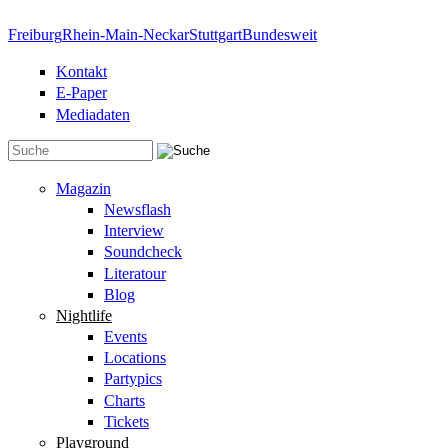
Direkt zum Inhalt
Freiburg
Rhein-Main-Neckar
Stuttgart
Bundesweit
Kontakt
E-Paper
Mediadaten
Suchformular
Magazin
Newsflash
Interview
Soundcheck
Literatour
Blog
Nightlife
Events
Locations
Partypics
Charts
Tickets
Playground