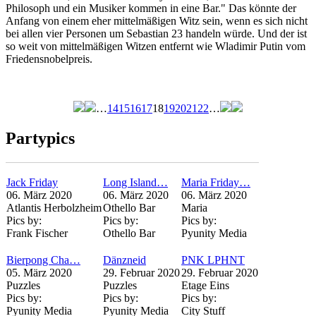
Philosoph und ein Musiker kommen in eine Bar." Das könnte der
Anfang von einem eher mittelmäßigen Witz sein, wenn es sich nicht
bei allen vier Personen um Sebastian 23 handeln würde. Und der ist
so weit von mittelmäßigen Witzen entfernt wie Wladimir Putin vom
Friedensnobelpreis.
…
14
15
16
17
18
19
20
21
22
…
Seiten
Partypics
Jack Friday
Long Island…
Maria Friday…
06. März 2020
06. März 2020
06. März 2020
Atlantis Herbolzheim
Othello Bar
Maria
Pics by:
Pics by:
Pics by:
Frank Fischer
Othello Bar
Pyunity Media
Bierpong Cha…
Dänzneid
PNK LPHNT
05. März 2020
29. Februar 2020
29. Februar 2020
Puzzles
Puzzles
Etage Eins
Pics by:
Pics by:
Pics by:
Pyunity Media
Pyunity Media
City Stuff