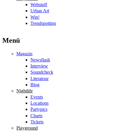
Webstuff
Urban Art
Win!
Trendspotting
Menü
Magazin
Newsflash
Interview
Soundcheck
Literatour
Blog
Nightlife
Events
Locations
Partypics
Charts
Tickets
Playground