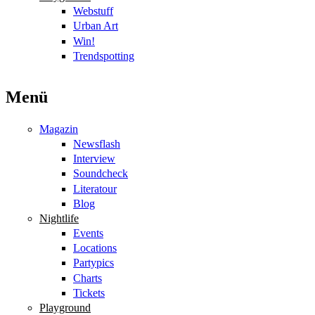
Webstuff
Urban Art
Win!
Trendspotting
Menü
Magazin
Newsflash
Interview
Soundcheck
Literatour
Blog
Nightlife
Events
Locations
Partypics
Charts
Tickets
Playground