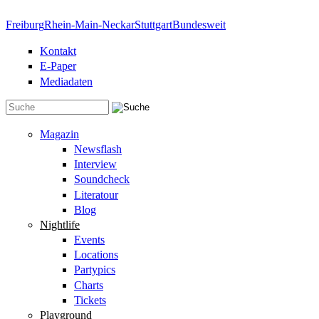
Direkt zum Inhalt
Freiburg
Rhein-Main-Neckar
Stuttgart
Bundesweit
Kontakt
E-Paper
Mediadaten
Suchformular
Magazin
Newsflash
Interview
Soundcheck
Literatour
Blog
Nightlife
Events
Locations
Partypics
Charts
Tickets
Playground