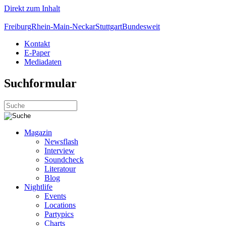
Direkt zum Inhalt
Freiburg
Rhein-Main-Neckar
Stuttgart
Bundesweit
Kontakt
E-Paper
Mediadaten
Suchformular
Magazin
Newsflash
Interview
Soundcheck
Literatour
Blog
Nightlife
Events
Locations
Partypics
Charts