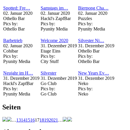
Spotted: Fre…
Samstags im…
Bierpong Cha…
02. Januar 2020
02. Januar 2020
02. Januar 2020
Othello Bar
Hackl's ZapfBar
Puzzles
Pics by:
Pics by:
Pics by:
Othello Bar
Pyunity Media
Pyunity Media
Barbetrieb
Welcome 2020
Silvester Ni…
02. Januar 2020
31. Dezember 2019
31. Dezember 2019
Cohibar
Etage Eins
Othello Bar
Pics by:
Pics by:
Pics by:
Pyunity Media
City Stuff
Othello Bar
Neujahr im H…
Silvester
New Years Ev…
31. Dezember 2019
31. Dezember 2019
31. Dezember 2019
Hackl's ZapfBar
Go Club
Neko
Pics by:
Pics by:
Pics by:
Pyunity Media
Go Club
Neko
Seiten
…
13
14
15
16
17
18
19
20
21
…