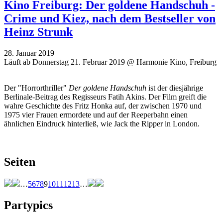
Kino Freiburg: Der goldene Handschuh -
Crime und Kiez, nach dem Bestseller von
Heinz Strunk
28. Januar 2019
Läuft ab Donnerstag 21. Februar 2019 @ Harmonie Kino, Freiburg
Der "Horrorthriller"
Der goldene Handschuh
ist der diesjährige
Berlinale-Beitrag des Regisseurs Fatih Akins. Der Film greift die
wahre Geschichte des Fritz Honka auf, der zwischen 1970 und
1975 vier Frauen ermordete und auf der Reeperbahn einen
ähnlichen Eindruck hinterließ, wie Jack the Ripper in London.
Seiten
…
5
6
7
8
9
10
11
12
13
…
Partypics