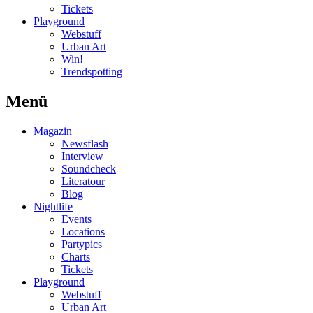
Tickets
Playground
Webstuff
Urban Art
Win!
Trendspotting
Menü
Magazin
Newsflash
Interview
Soundcheck
Literatour
Blog
Nightlife
Events
Locations
Partypics
Charts
Tickets
Playground
Webstuff
Urban Art