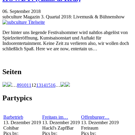
06. September 2018
subculture Magazin 3. Quartal 2018: Livemusik & Bühnenshow
Der hinter uns liegende Festivalsommer wird nahtlos abgelöst von
Spielzeiteröffnung, Kunstsaisonstart und Auftakt für
Indoorentertainment. Keine Zeit zu verlieren also, wir wollen doch
schließlich Spaß. Here we are now, entertain us…
Seiten
…
8
9
10
11
12
13
14
15
16
…
Partypics
Barbetrieb
Freitags im…
Offenburger…
13. Dezember 2019
13. Dezember 2019
13. Dezember 2019
Cohibar
Hackl's ZapfBar
Freiraum
Pics by:
Pics by:
Pics by: