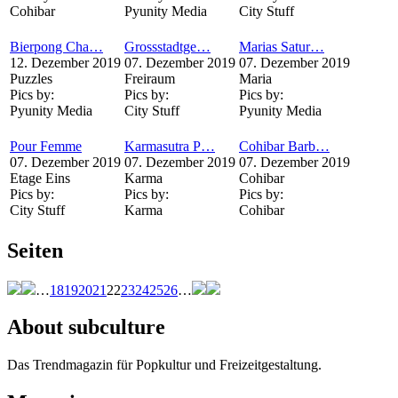
Cohibar
Pyunity Media
City Stuff
Bierpong Cha…
Grossstadtge…
Marias Satur…
12. Dezember 2019
07. Dezember 2019
07. Dezember 2019
Puzzles
Freiraum
Maria
Pics by:
Pics by:
Pics by:
Pyunity Media
City Stuff
Pyunity Media
Pour Femme
Karmasutra P…
Cohibar Barb…
07. Dezember 2019
07. Dezember 2019
07. Dezember 2019
Etage Eins
Karma
Cohibar
Pics by:
Pics by:
Pics by:
City Stuff
Karma
Cohibar
Seiten
…
18
19
20
21
22
23
24
25
26
…
About subculture
Das Trendmagazin für Popkultur und Freizeitgestaltung.