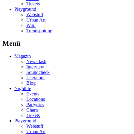
Tickets
Playground
Webstuff
Urban Art
Win!
Trendspotting
Menü
Magazin
Newsflash
Interview
Soundcheck
Literatour
Blog
Nightlife
Events
Locations
Partypics
Charts
Tickets
Playground
Webstuff
Urban Art