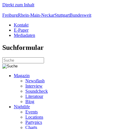
Direkt zum Inhalt
Freiburg
Rhein-Main-Neckar
Stuttgart
Bundesweit
Kontakt
E-Paper
Mediadaten
Suchformular
Magazin
Newsflash
Interview
Soundcheck
Literatour
Blog
Nightlife
Events
Locations
Partypics
Charts