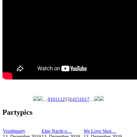
…
9
10
11
12
13
14
15
16
17
…
Seiten
Partypics
Vorabiparty
Eine Nacht o…
We Love Shot…
13. Dezember 2019
13. Dezember 2019
13. Dezember 2019