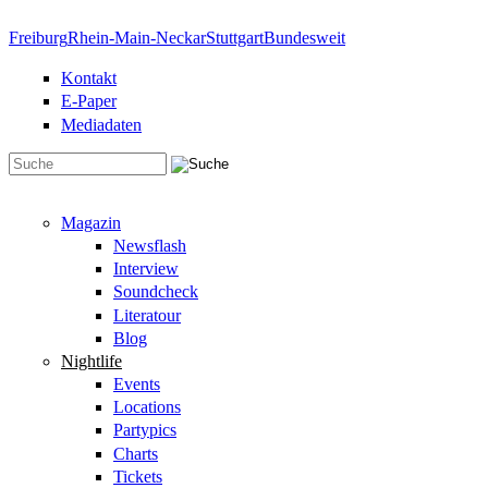
Direkt zum Inhalt
Freiburg
Rhein-Main-Neckar
Stuttgart
Bundesweit
Kontakt
E-Paper
Mediadaten
Suchformular
Magazin
Newsflash
Interview
Soundcheck
Literatour
Blog
Nightlife
Events
Locations
Partypics
Charts
Tickets