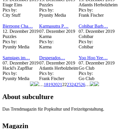
Etage Eins
Puzzles
Atlantis Herbolzheim
Pics by:
Pics by:
Pics by:
City Stuff
Pyunity Media
Frank Fischer
Bierpong Cha…
Karmasutra P…
Cohibar Barb…
12. Dezember 2019
07. Dezember 2019
07. Dezember 2019
Puzzles
Karma
Cohibar
Pics by:
Pics by:
Pics by:
Pyunity Media
Karma
Cohibar
Samstags im…
Desperados…
Yoo Hoo Yee…
07. Dezember 2019
07. Dezember 2019
07. Dezember 2019
Hackl's ZapfBar
Atlantis Herbolzheim
Go Club
Pics by:
Pics by:
Pics by:
Pyunity Media
Frank Fischer
Go Club
…
18
19
20
21
22
23
24
25
26
…
Seiten
About subculture
Das Trendmagazin für Popkultur und Freizeitgestaltung.
Magazin