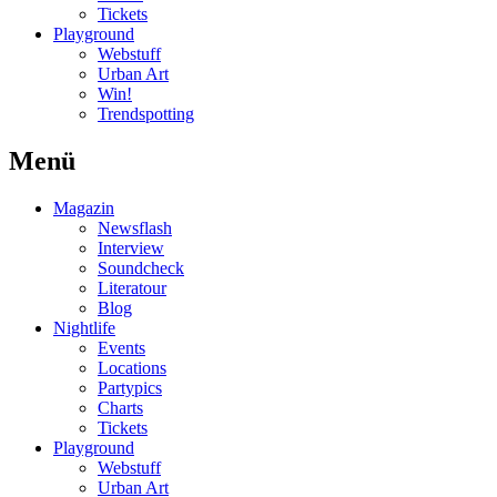
Tickets
Playground
Webstuff
Urban Art
Win!
Trendspotting
Menü
Magazin
Newsflash
Interview
Soundcheck
Literatour
Blog
Nightlife
Events
Locations
Partypics
Charts
Tickets
Playground
Webstuff
Urban Art