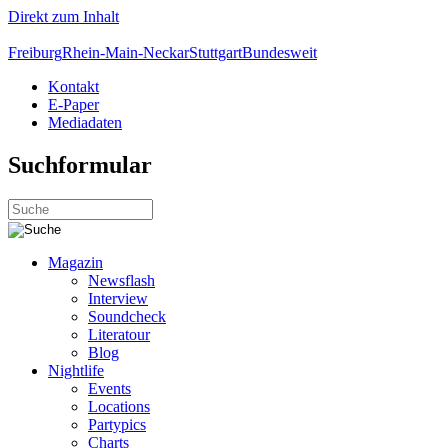
Direkt zum Inhalt
Freiburg
Rhein-Main-Neckar
Stuttgart
Bundesweit
Kontakt
E-Paper
Mediadaten
Suchformular
Magazin
Newsflash
Interview
Soundcheck
Literatour
Blog
Nightlife
Events
Locations
Partypics
Charts