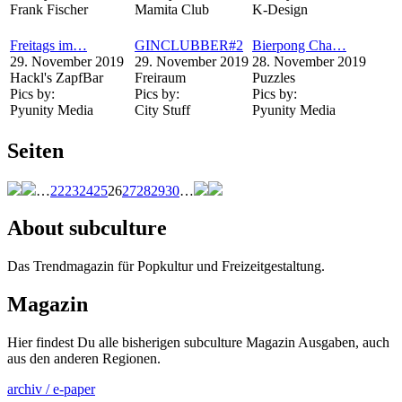
Frank Fischer
Mamita Club
K-Design
Freitags im…
GINCLUBBER#2
Bierpong Cha…
29. November 2019
29. November 2019
28. November 2019
Hackl's ZapfBar
Freiraum
Puzzles
Pics by:
Pics by:
Pics by:
Pyunity Media
City Stuff
Pyunity Media
Seiten
…
22
23
24
25
26
27
28
29
30
…
About subculture
Das Trendmagazin für Popkultur und Freizeitgestaltung.
Magazin
Hier findest Du alle bisherigen subculture Magazin Ausgaben, auch
aus den anderen Regionen.
archiv / e-paper