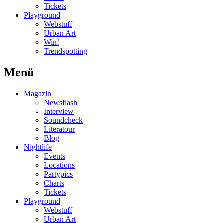
Tickets
Playground
Webstuff
Urban Art
Win!
Trendspotting
Menü
Magazin
Newsflash
Interview
Soundcheck
Literatour
Blog
Nightlife
Events
Locations
Partypics
Charts
Tickets
Playground
Webstuff
Urban Art