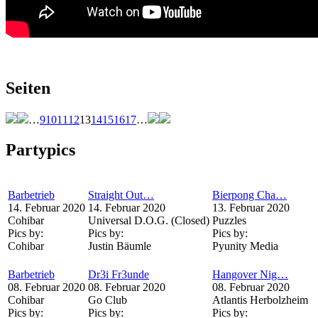
Seiten
…
9
10
11
12
13
14
15
16
17
…
Partypics
Barbetrieb
Straight Out…
Bierpong Cha…
14. Februar 2020
14. Februar 2020
13. Februar 2020
Cohibar
Universal D.O.G. (Closed)
Puzzles
Pics by:
Pics by:
Pics by:
Cohibar
Justin Bäumle
Pyunity Media
Barbetrieb
Dr3i Fr3unde
Hangover Nig…
08. Februar 2020
08. Februar 2020
08. Februar 2020
Cohibar
Go Club
Atlantis Herbolzheim
Pics by:
Pics by:
Pics by: