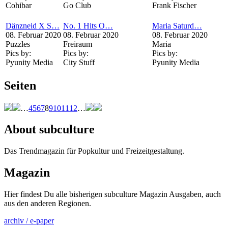
Cohibar
Go Club
Frank Fischer
Dänzneid X S…
No. 1 Hits O…
Maria Saturd…
08. Februar 2020
08. Februar 2020
08. Februar 2020
Puzzles
Freiraum
Maria
Pics by:
Pics by:
Pics by:
Pyunity Media
City Stuff
Pyunity Media
Seiten
…
4
5
6
7
8
9
10
11
12
…
About subculture
Das Trendmagazin für Popkultur und Freizeitgestaltung.
Magazin
Hier findest Du alle bisherigen subculture Magazin Ausgaben, auch
aus den anderen Regionen.
archiv / e-paper