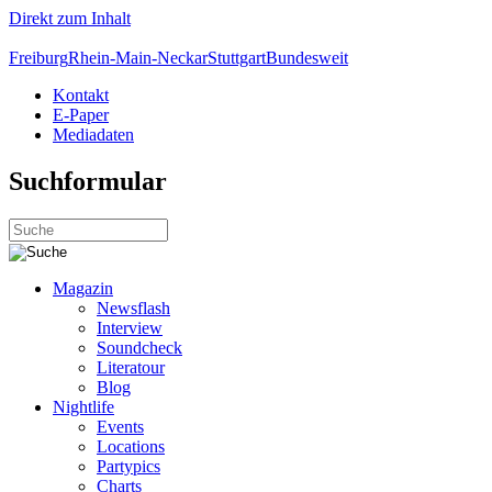
Direkt zum Inhalt
Freiburg
Rhein-Main-Neckar
Stuttgart
Bundesweit
Kontakt
E-Paper
Mediadaten
Suchformular
Magazin
Newsflash
Interview
Soundcheck
Literatour
Blog
Nightlife
Events
Locations
Partypics
Charts