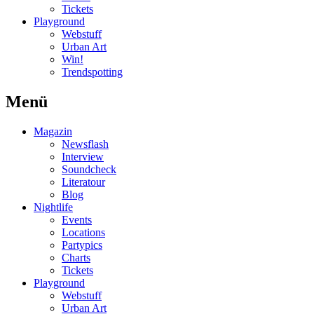
Tickets
Playground
Webstuff
Urban Art
Win!
Trendspotting
Menü
Magazin
Newsflash
Interview
Soundcheck
Literatour
Blog
Nightlife
Events
Locations
Partypics
Charts
Tickets
Playground
Webstuff
Urban Art