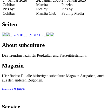
24. Januar 2020
24. Januar 2020
24. Januar 2020
Cohibar
Mamita
Puzzles
Pics by:
Pics by:
Pics by:
Cohibar
Mamita Club
Pyunity Media
Seiten
…
7
8
9
10
11
12
13
14
15
…
About subculture
Das Trendmagazin für Popkultur und Freizeitgestaltung.
Magazin
Hier findest Du alle bisherigen subculture Magazin Ausgaben, auch
aus den anderen Regionen.
archiv / e-paper
Service