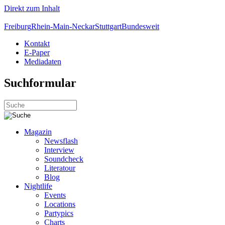
Direkt zum Inhalt
Freiburg
Rhein-Main-Neckar
Stuttgart
Bundesweit
Kontakt
E-Paper
Mediadaten
Suchformular
Magazin
Newsflash
Interview
Soundcheck
Literatour
Blog
Nightlife
Events
Locations
Partypics
Charts