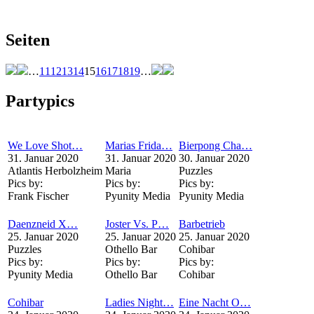
Seiten
…
11
12
13
14
15
16
17
18
19
…
Partypics
We Love Shot…
Marias Frida…
Bierpong Cha…
31. Januar 2020
31. Januar 2020
30. Januar 2020
Atlantis Herbolzheim
Maria
Puzzles
Pics by:
Pics by:
Pics by:
Frank Fischer
Pyunity Media
Pyunity Media
Daenzneid X…
Joster Vs. P…
Barbetrieb
25. Januar 2020
25. Januar 2020
25. Januar 2020
Puzzles
Othello Bar
Cohibar
Pics by:
Pics by:
Pics by:
Pyunity Media
Othello Bar
Cohibar
Cohibar
Ladies Night…
Eine Nacht O…