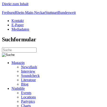
Direkt zum Inhalt
Freiburg
Rhein-Main-Neckar
Stuttgart
Bundesweit
Kontakt
E-Paper
Mediadaten
Suchformular
Magazin
Newsflash
Interview
Soundcheck
Literatour
Blog
Nightlife
Events
Locations
Partypics
Charts