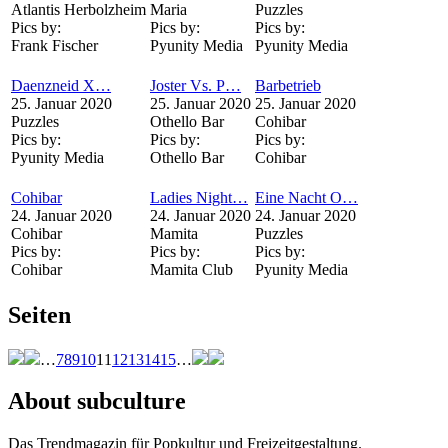
Atlantis Herbolzheim
Maria
Puzzles
Pics by:
Pics by:
Pics by:
Frank Fischer
Pyunity Media
Pyunity Media
Daenzneid X…
Joster Vs. P…
Barbetrieb
25. Januar 2020
25. Januar 2020
25. Januar 2020
Puzzles
Othello Bar
Cohibar
Pics by:
Pics by:
Pics by:
Pyunity Media
Othello Bar
Cohibar
Cohibar
Ladies Night…
Eine Nacht O…
24. Januar 2020
24. Januar 2020
24. Januar 2020
Cohibar
Mamita
Puzzles
Pics by:
Pics by:
Pics by:
Cohibar
Mamita Club
Pyunity Media
Seiten
…
7
8
9
10
11
12
13
14
15
…
About subculture
Das Trendmagazin für Popkultur und Freizeitgestaltung.