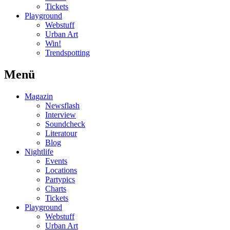
Tickets
Playground
Webstuff
Urban Art
Win!
Trendspotting
Menü
Magazin
Newsflash
Interview
Soundcheck
Literatour
Blog
Nightlife
Events
Locations
Partypics
Charts
Tickets
Playground
Webstuff
Urban Art