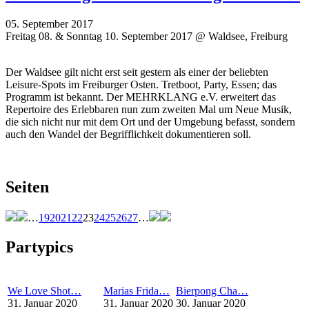
05. September 2017
Freitag 08. & Sonntag 10. September 2017 @ Waldsee, Freiburg
Der Waldsee gilt nicht erst seit gestern als einer der beliebten
Leisure-Spots im Freiburger Osten. Tretboot, Party, Essen; das
Programm ist bekannt. Der MEHRKLANG e.V. erweitert das
Repertoire des Erlebbaren nun zum zweiten Mal um Neue Musik,
die sich nicht nur mit dem Ort und der Umgebung befasst, sondern
auch den Wandel der Begrifflichkeit dokumentieren soll.
Seiten
…
19
20
21
22
23
24
25
26
27
…
Partypics
We Love Shot…
Marias Frida…
Bierpong Cha…
31. Januar 2020
31. Januar 2020
30. Januar 2020