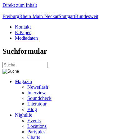
Direkt zum Inhalt
Freiburg
Rhein-Main-Neckar
Stuttgart
Bundesweit
Kontakt
E-Paper
Mediadaten
Suchformular
Magazin
Newsflash
Interview
Soundcheck
Literatour
Blog
Nightlife
Events
Locations
Partypics
Charts