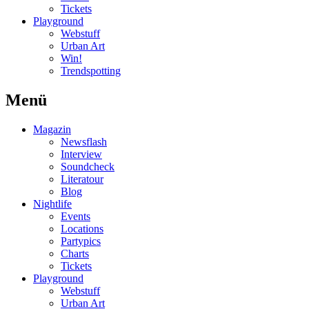
Tickets
Playground
Webstuff
Urban Art
Win!
Trendspotting
Menü
Magazin
Newsflash
Interview
Soundcheck
Literatour
Blog
Nightlife
Events
Locations
Partypics
Charts
Tickets
Playground
Webstuff
Urban Art