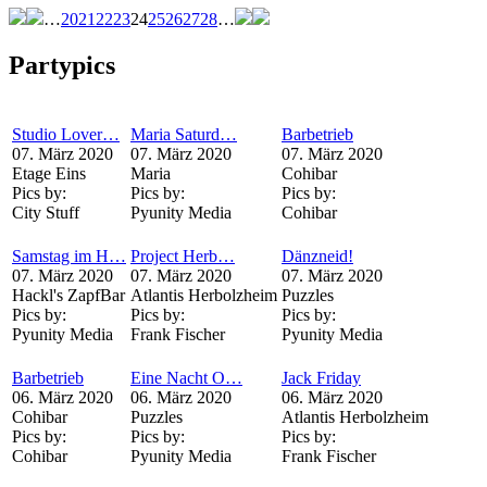
…
20
21
22
23
24
25
26
27
28
…
Partypics
Studio Lover…
Maria Saturd…
Barbetrieb
07. März 2020
07. März 2020
07. März 2020
Etage Eins
Maria
Cohibar
Pics by:
Pics by:
Pics by:
City Stuff
Pyunity Media
Cohibar
Samstag im H…
Project Herb…
Dänzneid!
07. März 2020
07. März 2020
07. März 2020
Hackl's ZapfBar
Atlantis Herbolzheim
Puzzles
Pics by:
Pics by:
Pics by:
Pyunity Media
Frank Fischer
Pyunity Media
Barbetrieb
Eine Nacht O…
Jack Friday
06. März 2020
06. März 2020
06. März 2020
Cohibar
Puzzles
Atlantis Herbolzheim
Pics by:
Pics by:
Pics by:
Cohibar
Pyunity Media
Frank Fischer