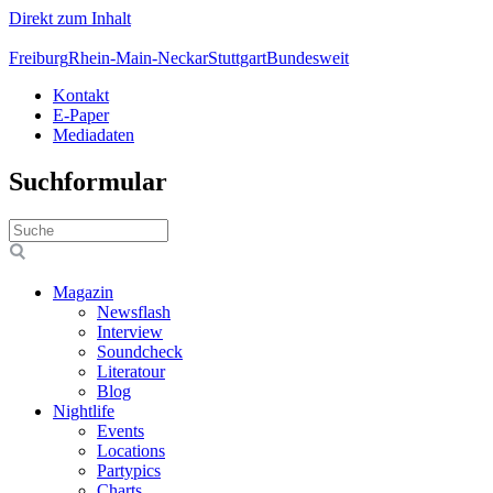
Direkt zum Inhalt
Freiburg
Rhein-Main-Neckar
Stuttgart
Bundesweit
Kontakt
E-Paper
Mediadaten
Suchformular
Magazin
Newsflash
Interview
Soundcheck
Literatour
Blog
Nightlife
Events
Locations
Partypics
Charts