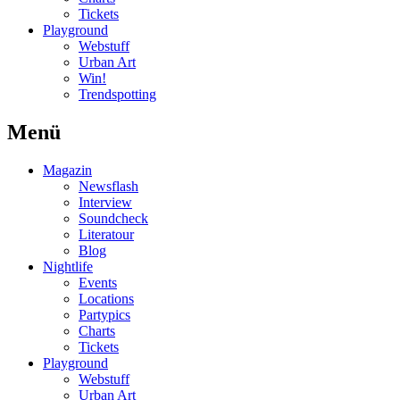
Tickets
Playground
Webstuff
Urban Art
Win!
Trendspotting
Menü
Magazin
Newsflash
Interview
Soundcheck
Literatour
Blog
Nightlife
Events
Locations
Partypics
Charts
Tickets
Playground
Webstuff
Urban Art