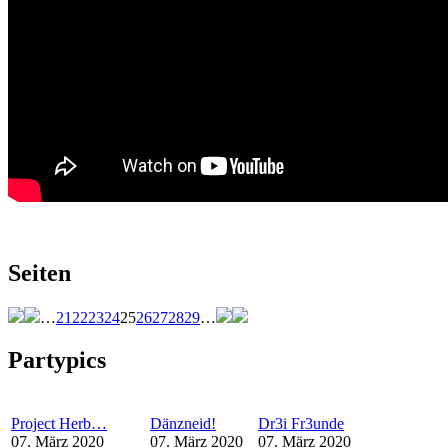
Seiten
…
21
22
23
24
25
26
27
28
29
…
Partypics
Project Herb…
Dänzneid!
Dr3i Fr3unde
07. März 2020
07. März 2020
07. März 2020