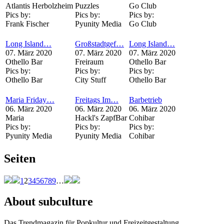
Atlantis Herbolzheim
Puzzles
Go Club
Pics by:
Pics by:
Pics by:
Frank Fischer
Pyunity Media
Go Club
Long Island…
Großstadtgef…
Long Island…
07. März 2020
07. März 2020
07. März 2020
Othello Bar
Freiraum
Othello Bar
Pics by:
Pics by:
Pics by:
Othello Bar
City Stuff
Othello Bar
Maria Friday…
Freitags Im…
Barbetrieb
06. März 2020
06. März 2020
06. März 2020
Maria
Hackl's ZapfBar
Cohibar
Pics by:
Pics by:
Pics by:
Pyunity Media
Pyunity Media
Cohibar
Seiten
1
2
3
4
5
6
7
8
9
…
About subculture
Das Trendmagazin für Popkultur und Freizeitgestaltung.