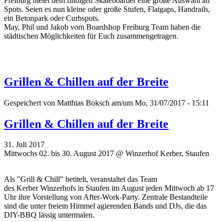
Freiburg bietet dem findigen Skateboarder eine große Auswahl an
Spots. Seien es nun kleine oder große Stufen, Flatgaps, Handrails,
ein Betonpark oder Curbspots.
May, Phil und Jakob vom Boardshop Freiburg Team haben die
städtischen Möglichkeiten für Euch zusammengetragen.
Grillen & Chillen auf der Breite
Gespeichert von
Matthias Boksch
am/um Mo, 31/07/2017 - 15:11
Grillen & Chillen auf der Breite
31. Juli 2017
Mittwochs 02. bis 30. August 2017 @ Winzerhof Kerber, Staufen
Als "Grill & Chill" betitelt, veranstaltet das Team
des
Kerber
Winzerhofs in Staufen im August jeden Mittwoch ab 17
Uhr ihre Vorstellung von After-Work-Party.
Zentrale Bestandteile
sind die unter freiem Himmel agierenden Bands und DJs, die das
DIY-BBQ lässig untermalen.