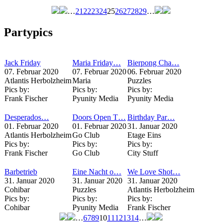
…
21
22
23
24
25
26
27
28
29
…
Seiten
Partypics
Jack Friday
Maria Friday…
Bierpong Cha…
07. Februar 2020
07. Februar 2020
06. Februar 2020
Atlantis Herbolzheim
Maria
Puzzles
Pics by:
Pics by:
Pics by:
Frank Fischer
Pyunity Media
Pyunity Media
Desperados…
Doors Open T…
Birthday Par…
01. Februar 2020
01. Februar 2020
31. Januar 2020
Atlantis Herbolzheim
Go Club
Etage Eins
Pics by:
Pics by:
Pics by:
Frank Fischer
Go Club
City Stuff
Barbetrieb
Eine Nacht o…
We Love Shot…
31. Januar 2020
31. Januar 2020
31. Januar 2020
Cohibar
Puzzles
Atlantis Herbolzheim
Pics by:
Pics by:
Pics by:
Cohibar
Pyunity Media
Frank Fischer
…
6
7
8
9
10
11
12
13
14
…