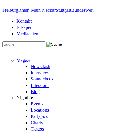
Direkt zum Inhalt
Freiburg
Rhein-Main-Neckar
Stuttgart
Bundesweit
Kontakt
E-Paper
Mediadaten
Suchformular
Magazin
Newsflash
Interview
Soundcheck
Literatour
Blog
Nightlife
Events
Locations
Partypics
Charts
Tickets