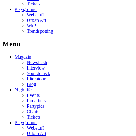
Tickets
Playground
Webstuff
Urban Art
Win!
Trendspotting
Menü
Magazin
Newsflash
Interview
Soundcheck
Literatour
Blog
Nightlife
Events
Locations
Partypics
Charts
Tickets
Playground
Webstuff
Urban Art