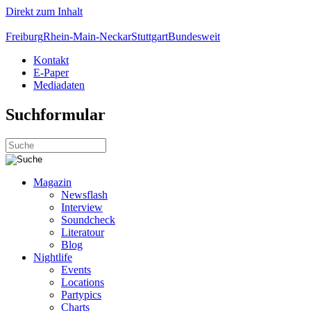
Direkt zum Inhalt
Freiburg
Rhein-Main-Neckar
Stuttgart
Bundesweit
Kontakt
E-Paper
Mediadaten
Suchformular
Magazin
Newsflash
Interview
Soundcheck
Literatour
Blog
Nightlife
Events
Locations
Partypics
Charts