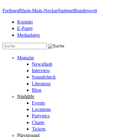
Direkt zum Inhalt
Freiburg
Rhein-Main-Neckar
Stuttgart
Bundesweit
Kontakt
E-Paper
Mediadaten
Suchformular
Magazin
Newsflash
Interview
Soundcheck
Literatour
Blog
Nightlife
Events
Locations
Partypics
Charts
Tickets
Playground