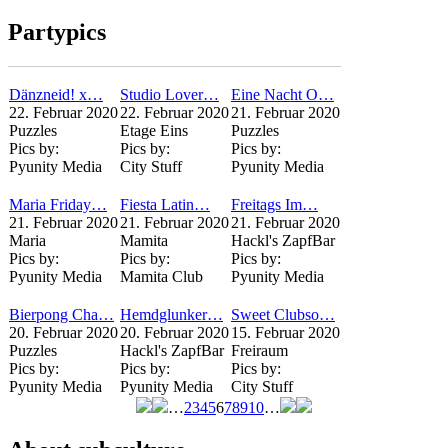
Seiten
Partypics
Dänzneid! x…
Studio Lover…
Eine Nacht O…
22. Februar 2020
22. Februar 2020
21. Februar 2020
Puzzles
Etage Eins
Puzzles
Pics by:
Pics by:
Pics by:
Pyunity Media
City Stuff
Pyunity Media
Maria Friday…
Fiesta Latin…
Freitags Im…
21. Februar 2020
21. Februar 2020
21. Februar 2020
Maria
Mamita
Hackl's ZapfBar
Pics by:
Pics by:
Pics by:
Pyunity Media
Mamita Club
Pyunity Media
Bierpong Cha…
Hemdglunker…
Sweet Clubso…
20. Februar 2020
20. Februar 2020
15. Februar 2020
Puzzles
Hackl's ZapfBar
Freiraum
Pics by:
Pics by:
Pics by:
Pyunity Media
Pyunity Media
City Stuff
…
2
3
4
5
6
7
8
9
10
…
Seiten