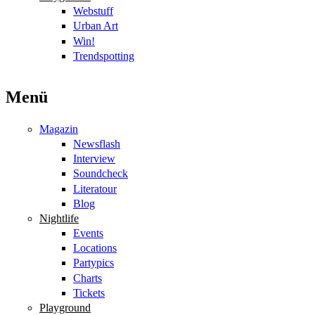
Webstuff
Urban Art
Win!
Trendspotting
Menü
Magazin
Newsflash
Interview
Soundcheck
Literatour
Blog
Nightlife
Events
Locations
Partypics
Charts
Tickets
Playground