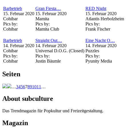
Barbetrieb
Gran Fiesta…
RED Night
15. Februar 2020
15. Februar 2020
15. Februar 2020
Cohibar
Mamita
Atlantis Herbolzheim
Pics by:
Pics by:
Pics by:
Cohibar
Mamita Club
Frank Fischer
Barbetrieb
Straight Out…
Eine Nacht O…
14. Februar 2020
14. Februar 2020
14. Februar 2020
Cohibar
Universal D.O.G. (Closed)
Puzzles
Pics by:
Pics by:
Pics by:
Cohibar
Justin Bäumle
Pyunity Media
Seiten
…
3
4
5
6
7
8
9
10
11
…
About subculture
Das Trendmagazin für Popkultur und Freizeitgestaltung.
Magazin