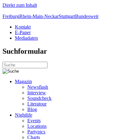
Direkt zum Inhalt
Freiburg
Rhein-Main-Neckar
Stuttgart
Bundesweit
Kontakt
E-Paper
Mediadaten
Suchformular
Magazin
Newsflash
Interview
Soundcheck
Literatour
Blog
Nightlife
Events
Locations
Partypics
Charts