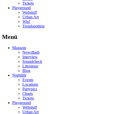
Tickets
Playground
Webstuff
Urban Art
Win!
Trendspotting
Menü
Magazin
Newsflash
Interview
Soundcheck
Literatour
Blog
Nightlife
Events
Locations
Partypics
Charts
Tickets
Playground
Webstuff
Urban Art