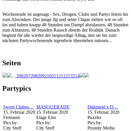
Wochenende ist angesagt - Sex, Drogen, Clubs und Partys feiern bis
zum Abwinken. Der junge Jip und seine Clique ziehen wie so oft
los und haben knapp 48 Stunden um Dampf abzulassen, 48 Stunden
zum Abtanzen, 48 Stunden Rausch abseits der Realität. Danach
beginnt für alle wieder der langweilige Alltag, den sie bis zum
nächsten Partywochenende irgendwie überstehen müssen...
Seiten
…
206
207
208
209
210
211
212
213
214
Partypics
Sweet Clubso…
MASQUERADE
Dänzneid x D…
15. Februar 2020
15. Februar 2020
15. Februar 2020
Freiraum
Etage Eins
Puzzles
Pics by:
Pics by:
Pics by:
City Stuff
City Stuff
Pyunity Media