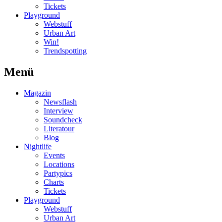
Tickets
Playground
Webstuff
Urban Art
Win!
Trendspotting
Menü
Magazin
Newsflash
Interview
Soundcheck
Literatour
Blog
Nightlife
Events
Locations
Partypics
Charts
Tickets
Playground
Webstuff
Urban Art