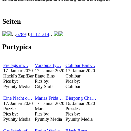
Seiten
…
6
7
8
9
10
11
12
13
14
…
Partypics
Freitags im…
Vorabiparty…
Cohibar Barb…
17. Januar 2020
17. Januar 2020
17. Januar 2020
Hackl's ZapfBar
Etage Eins
Cohibar
Pics by:
Pics by:
Pics by:
Pyunity Media
City Stuff
Cohibar
Eine Nacht o…
Marias Frida…
Bierpong Cha…
17. Januar 2020
17. Januar 2020
16. Januar 2020
Puzzles
Maria
Puzzles
Pics by:
Pics by:
Pics by:
Pyunity Media
Pyunity Media
Pyunity Media
Großstadtgef…
Fruity Weeke…
Black Rose