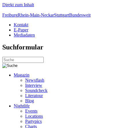
Direkt zum Inhalt
Freiburg
Rhein-Main-Neckar
Stuttgart
Bundesweit
Kontakt
E-Paper
Mediadaten
Suchformular
Magazin
Newsflash
Interview
Soundcheck
Literatour
Blog
Nightlife
Events
Locations
Partypics
Charts