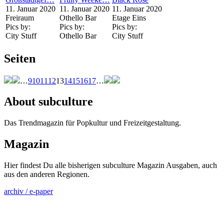
11. Januar 2020
11. Januar 2020
11. Januar 2020
Freiraum
Othello Bar
Etage Eins
Pics by:
Pics by:
Pics by:
City Stuff
Othello Bar
City Stuff
Seiten
…
9
10
11
12
13
14
15
16
17
…
About subculture
Das Trendmagazin für Popkultur und Freizeitgestaltung.
Magazin
Hier findest Du alle bisherigen subculture Magazin Ausgaben, auch
aus den anderen Regionen.
archiv / e-paper