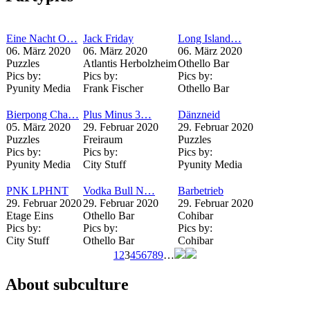
Eine Nacht O…
Jack Friday
Long Island…
06. März 2020
06. März 2020
06. März 2020
Puzzles
Atlantis Herbolzheim
Othello Bar
Pics by:
Pics by:
Pics by:
Pyunity Media
Frank Fischer
Othello Bar
Bierpong Cha…
Plus Minus 3…
Dänzneid
05. März 2020
29. Februar 2020
29. Februar 2020
Puzzles
Freiraum
Puzzles
Pics by:
Pics by:
Pics by:
Pyunity Media
City Stuff
Pyunity Media
PNK LPHNT
Vodka Bull N…
Barbetrieb
29. Februar 2020
29. Februar 2020
29. Februar 2020
Etage Eins
Othello Bar
Cohibar
Pics by:
Pics by:
Pics by:
City Stuff
Othello Bar
Cohibar
1
2
3
4
5
6
7
8
9
…
Seiten
About subculture