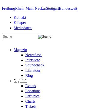
Direkt zum Inhalt
Freiburg
Rhein-Main-Neckar
Stuttgart
Bundesweit
Kontakt
E-Paper
Mediadaten
Suchformular
Magazin
Newsflash
Interview
Soundcheck
Literatour
Blog
Nightlife
Events
Locations
Partypics
Charts
Tickets