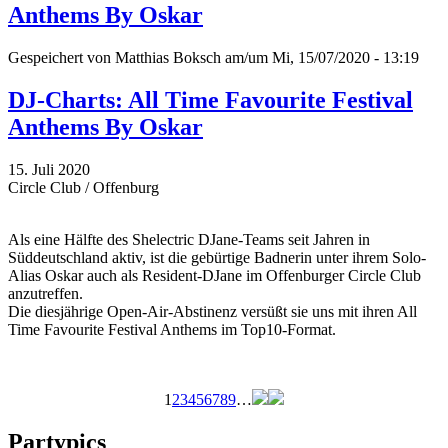
Anthems By Oskar
Gespeichert von
Matthias Boksch
am/um Mi, 15/07/2020 - 13:19
DJ-Charts: All Time Favourite Festival
Anthems By Oskar
15. Juli 2020
Circle Club / Offenburg
Als eine Hälfte des Shelectric DJane-Teams seit Jahren in
Süddeutschland aktiv, ist die gebürtige Badnerin unter ihrem Solo-
Alias Oskar auch als Resident-DJane im Offenburger Circle Club
anzutreffen.
Die diesjährige Open-Air-Abstinenz versüßt sie uns mit ihren All
Time Favourite Festival Anthems im Top10-Format.
1
2
3
4
5
6
7
8
9
…
Seiten
Partypics