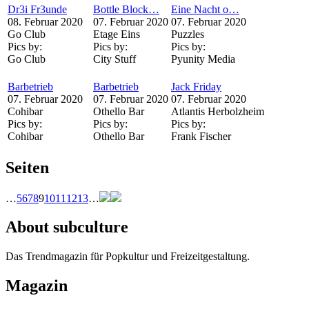
Dr3i Fr3unde
Bottle Block…
Eine Nacht o…
08. Februar 2020
07. Februar 2020
07. Februar 2020
Go Club
Etage Eins
Puzzles
Pics by:
Pics by:
Pics by:
Go Club
City Stuff
Pyunity Media
Barbetrieb
Barbetrieb
Jack Friday
07. Februar 2020
07. Februar 2020
07. Februar 2020
Cohibar
Othello Bar
Atlantis Herbolzheim
Pics by:
Pics by:
Pics by:
Cohibar
Othello Bar
Frank Fischer
Seiten
…
5
6
7
8
9
10
11
12
13
…
About subculture
Das Trendmagazin für Popkultur und Freizeitgestaltung.
Magazin