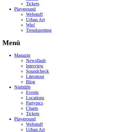
Tickets
Playground
Webstuff
Urban Art
Win!
Trendspotting
Menü
Magazin
Newsflash
Interview
Soundcheck
Literatour
Blog
Nightlife
Events
Locations
Partypics
Charts
Tickets
Playground
Webstuff
Urban Art