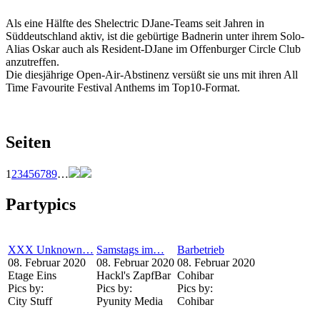
Als eine Hälfte des Shelectric DJane-Teams seit Jahren in
Süddeutschland aktiv, ist die gebürtige Badnerin unter ihrem Solo-
Alias Oskar auch als Resident-DJane im Offenburger Circle Club
anzutreffen.
Die diesjährige Open-Air-Abstinenz versüßt sie uns mit ihren All
Time Favourite Festival Anthems im Top10-Format.
Seiten
1
2
3
4
5
6
7
8
9
…
Partypics
XXX Unknown…
Samstags im…
Barbetrieb
08. Februar 2020
08. Februar 2020
08. Februar 2020
Etage Eins
Hackl's ZapfBar
Cohibar
Pics by:
Pics by:
Pics by:
City Stuff
Pyunity Media
Cohibar