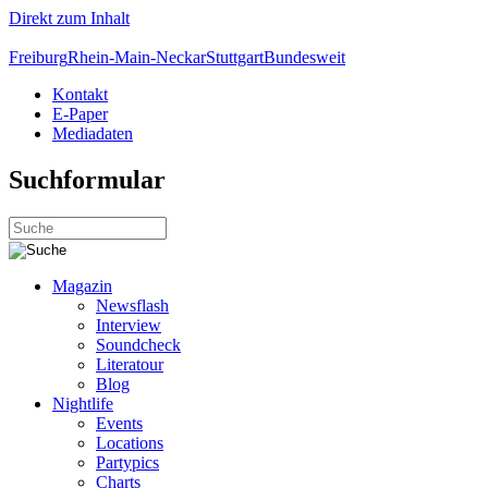
Direkt zum Inhalt
Freiburg
Rhein-Main-Neckar
Stuttgart
Bundesweit
Kontakt
E-Paper
Mediadaten
Suchformular
Magazin
Newsflash
Interview
Soundcheck
Literatour
Blog
Nightlife
Events
Locations
Partypics
Charts