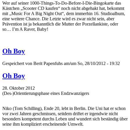
Wer auf seiner 1000-Things-To-Do-Before-I-Die-Bingokarte das
Kästchen „Scooter CD kaufen“ noch nicht abgehakt hat, bekommt
mit „Music For A Big Night Out“, dem immerhin 16. Studioalbum,
eine weitere Chance. Die Letzte wird es zwar nicht sein, aber
Prävention ist ja bekanntlich die Mutter der Porzellankiste, oder
so… I’m A Raver, Baby!
Oh Boy
Gespeichert von
Berit Papenfuhs
am/um So, 28/10/2012 - 19:32
Oh Boy
28. Oktober 2012
(Des-)Orientierungsphase eines Endzwanzigers
Niko (Tom Schilling), Ende 20, lebt in Berlin. Die Uni hat er schon
vor zwei Jahren geschmissen, seitdem driftet er irgendwie nicht
besonders kompetent durchs Leben und wundert sich beständig über
seine ihm kompliziert erscheinende Umwelt.