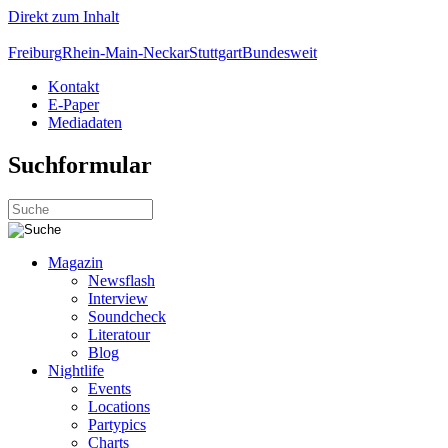
Direkt zum Inhalt
Freiburg
Rhein-Main-Neckar
Stuttgart
Bundesweit
Kontakt
E-Paper
Mediadaten
Suchformular
Magazin
Newsflash
Interview
Soundcheck
Literatour
Blog
Nightlife
Events
Locations
Partypics
Charts