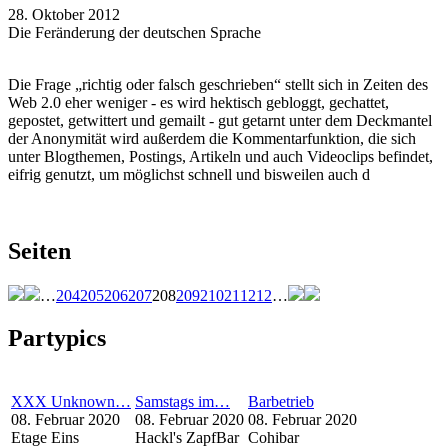
28. Oktober 2012
Die Feränderung der deutschen Sprache
Die Frage „richtig oder falsch geschrieben“ stellt sich in Zeiten des
Web 2.0 eher weniger - es wird hektisch gebloggt, gechattet,
gepostet, getwittert und gemailt - gut getarnt unter dem Deckmantel
der Anonymität wird außerdem die Kommentarfunktion, die sich
unter Blogthemen, Postings, Artikeln und auch Videoclips befindet,
eifrig genutzt, um möglichst schnell und bisweilen auch d
Seiten
…
204
205
206
207
208
209
210
211
212
…
Partypics
XXX Unknown…
Samstags im…
Barbetrieb
08. Februar 2020
08. Februar 2020
08. Februar 2020
Etage Eins
Hackl's ZapfBar
Cohibar