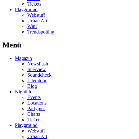
Tickets
Playground
Webstuff
Urban Art
Win!
Trendspotting
Menü
Magazin
Newsflash
Interview
Soundcheck
Literatour
Blog
Nightlife
Events
Locations
Partypics
Charts
Tickets
Playground
Webstuff
Urban Art