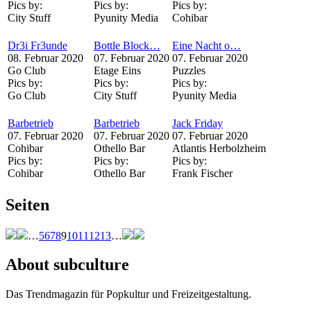
Pics by:
Pics by:
Pics by:
City Stuff
Pyunity Media
Cohibar
Dr3i Fr3unde
Bottle Block…
Eine Nacht o…
08. Februar 2020
07. Februar 2020
07. Februar 2020
Go Club
Etage Eins
Puzzles
Pics by:
Pics by:
Pics by:
Go Club
City Stuff
Pyunity Media
Barbetrieb
Barbetrieb
Jack Friday
07. Februar 2020
07. Februar 2020
07. Februar 2020
Cohibar
Othello Bar
Atlantis Herbolzheim
Pics by:
Pics by:
Pics by:
Cohibar
Othello Bar
Frank Fischer
Seiten
…
5
6
7
8
9
10
11
12
13
…
About subculture
Das Trendmagazin für Popkultur und Freizeitgestaltung.