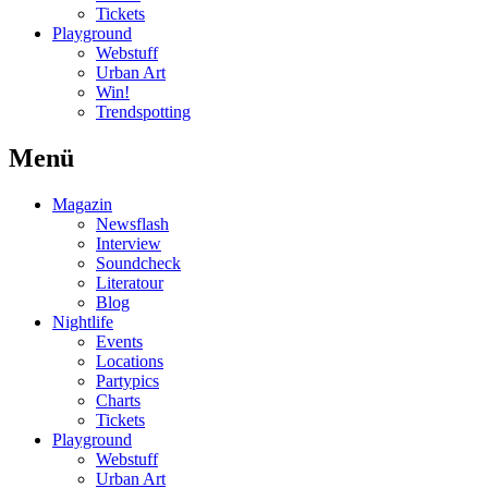
Tickets
Playground
Webstuff
Urban Art
Win!
Trendspotting
Menü
Magazin
Newsflash
Interview
Soundcheck
Literatour
Blog
Nightlife
Events
Locations
Partypics
Charts
Tickets
Playground
Webstuff
Urban Art