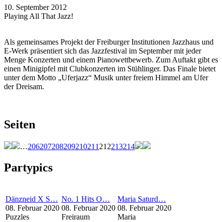
10. September 2012
Playing All That Jazz!
Als gemeinsames Projekt der Freiburger Institutionen Jazzhaus und
E-Werk präsentiert sich das Jazzfestival im September mit jeder
Menge Konzerten und einem Pianowettbewerb. Zum Auftakt gibt es
einen Minigipfel mit Clubkonzerten im Stühlinger. Das Finale bietet
unter dem Motto „Uferjazz“ Musik unter freiem Himmel am Ufer
der Dreisam.
Seiten
…
206
207
208
209
210
211
212
213
214
Partypics
Dänzneid X S…
No. 1 Hits O…
Maria Saturd…
08. Februar 2020
08. Februar 2020
08. Februar 2020
Puzzles
Freiraum
Maria