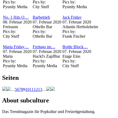
Pics by:
Pics by:
Pics by:
Pyunity Media
City Stuff
Pyunity Media
No. 1 Hits O…
Barbetrieb
Jack Friday
08. Februar 2020
07. Februar 2020
07. Februar 2020
Freiraum
Othello Bar
Atlantis Herbolzheim
Pics by:
Pics by:
Pics by:
City Stuff
Othello Bar
Frank Fischer
Maria Friday…
Freitags im…
Bottle Block…
07. Februar 2020
07. Februar 2020
07. Februar 2020
Maria
Hackl's ZapfBar
Etage Eins
Pics by:
Pics by:
Pics by:
Pyunity Media
Pyunity Media
City Stuff
Seiten
…
5
6
7
8
9
10
11
12
13
…
About subculture
Das Trendmagazin für Popkultur und Freizeitgestaltung.