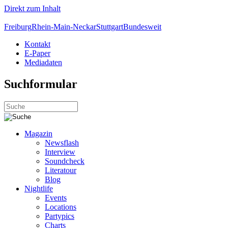
Direkt zum Inhalt
Freiburg
Rhein-Main-Neckar
Stuttgart
Bundesweit
Kontakt
E-Paper
Mediadaten
Suchformular
Magazin
Newsflash
Interview
Soundcheck
Literatour
Blog
Nightlife
Events
Locations
Partypics
Charts