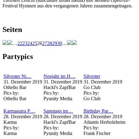
Thorsten Leucht (subculture urban media) ihre liebsten OpenAir-
Festival Hymnen aus den vergangenen Jahren zusammengetragen.
Seiten
…
22
23
24
25
26
27
28
29
30
…
Partypics
Silvester Ni…
Neujahr im H…
Silvester
31. Dezember 2019
31. Dezember 2019
31. Dezember 2019
Othello Bar
Hackl's ZapfBar
Go Club
Pics by:
Pics by:
Pics by:
Othello Bar
Pyunity Media
Go Club
Karmasutra P…
Samstags im…
Birthday Par…
28. Dezember 2019
28. Dezember 2019
28. Dezember 2019
Karma
Hackl's ZapfBar
Atlantis Herbolzheim
Pics by:
Pics by:
Pics by:
Karma
Pyunity Media
Frank Fischer