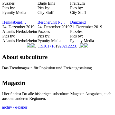
Puzzles
Etage Eins
Freiraum
Pics by:
Pics by:
Pics by:
Pyunity Media
City Stuff
City Stuff
Heiligabend…
Bescherung N…
Dänzneid
24. Dezember 2019
24. Dezember 2019
21. Dezember 2019
Atlantis Herbolzheim
Puzzles
Puzzles
Pics by:
Pics by:
Pics by:
Atlantis Herbolzheim
Pyunity Media
Pyunity Media
…
15
16
17
18
19
20
21
22
23
…
Seiten
About subculture
Das Trendmagazin für Popkultur und Freizeitgestaltung.
Magazin
Hier findest Du alle bisherigen subculture Magazin Ausgaben, auch
aus den anderen Regionen.
archiv / e-paper