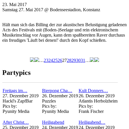
23. Mai 2017
Samstag 27. Mai 2017 @ Bodenseestadion, Konstanz
Hält man sich das Billing der zur akustischen Belustigung geladenen
Acts des Festivals mit (Boden-)Seelage und rein elektronischem
Musikeinschlag vor Augen, kann dem spaßbereiten Raver durchaus
ein freudiges 'Läuft bei denen!' durch den Kopf schießen.
…
23
24
25
26
27
28
29
30
31
…
Seiten
Partypics
Freitags im…
Bierpong Cha…
Kult Donners…
27. Dezember 2019
26. Dezember 2019
26. Dezember 2019
Hackl's ZapfBar
Puzzles
Atlantis Herbolzheim
Pics by:
Pics by:
Pics by:
Pyunity Media
Pyunity Media
Frank Fischer
After Christ…
Heiligabend
Heiligabend…
25. Dezember 2019
24. Dezember 2019
24. Dezember 2019