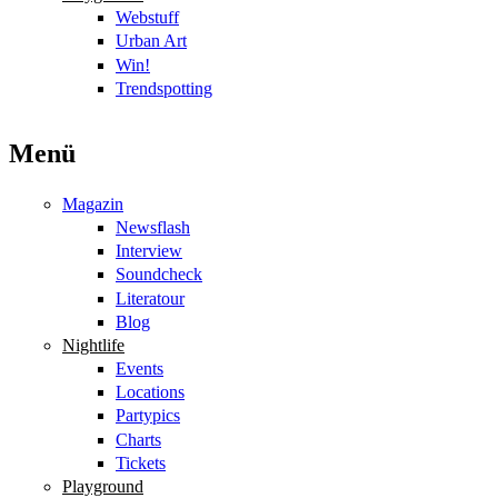
Webstuff
Urban Art
Win!
Trendspotting
Menü
Magazin
Newsflash
Interview
Soundcheck
Literatour
Blog
Nightlife
Events
Locations
Partypics
Charts
Tickets
Playground