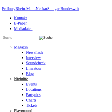
Direkt zum Inhalt
Freiburg
Rhein-Main-Neckar
Stuttgart
Bundesweit
Kontakt
E-Paper
Mediadaten
Suchformular
Magazin
Newsflash
Interview
Soundcheck
Literatour
Blog
Nightlife
Events
Locations
Partypics
Charts
Tickets
Playground