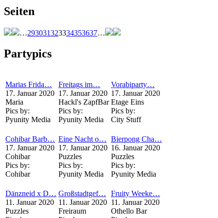
Seiten
…
29
30
31
32
33
34
35
36
37
…
Partypics
Marias Frida…
Freitags im…
Vorabiparty…
17. Januar 2020
17. Januar 2020
17. Januar 2020
Maria
Hackl's ZapfBar
Etage Eins
Pics by:
Pics by:
Pics by:
Pyunity Media
Pyunity Media
City Stuff
Cohibar Barb…
Eine Nacht o…
Bierpong Cha…
17. Januar 2020
17. Januar 2020
16. Januar 2020
Cohibar
Puzzles
Puzzles
Pics by:
Pics by:
Pics by:
Cohibar
Pyunity Media
Pyunity Media
Dänzneid x D…
Großstadtgef…
Fruity Weeke…
11. Januar 2020
11. Januar 2020
11. Januar 2020
Puzzles
Freiraum
Othello Bar