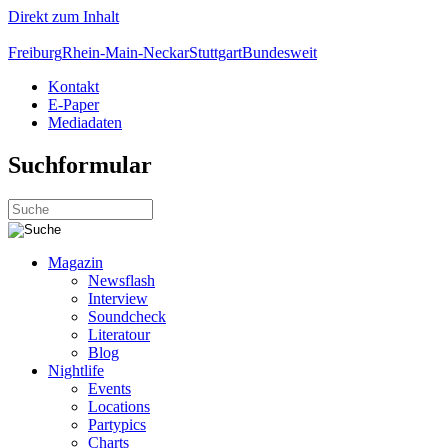
Direkt zum Inhalt
Freiburg
Rhein-Main-Neckar
Stuttgart
Bundesweit
Kontakt
E-Paper
Mediadaten
Suchformular
Magazin
Newsflash
Interview
Soundcheck
Literatour
Blog
Nightlife
Events
Locations
Partypics
Charts