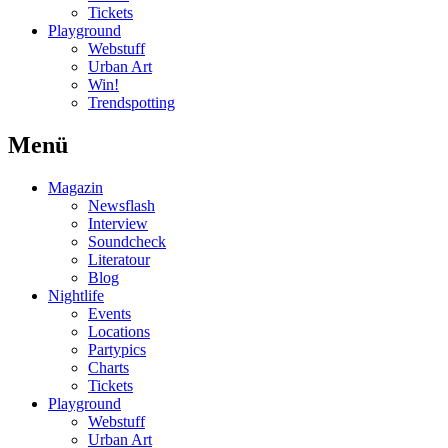
Tickets
Playground
Webstuff
Urban Art
Win!
Trendspotting
Menü
Magazin
Newsflash
Interview
Soundcheck
Literatour
Blog
Nightlife
Events
Locations
Partypics
Charts
Tickets
Playground
Webstuff
Urban Art