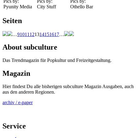
Pics by:
Pics by:
Pics by:
Pyunity Media
City Stuff
Othello Bar
Seiten
…
9
10
11
12
13
14
15
16
17
…
About subculture
Das Trendmagazin für Popkultur und Freizeitgestaltung.
Magazin
Hier findest Du alle bisherigen subculture Magazin Ausgaben, auch
aus den anderen Regionen.
archiv / e-paper
Service