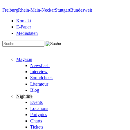
Direkt zum Inhalt
Freiburg
Rhein-Main-Neckar
Stuttgart
Bundesweit
Kontakt
E-Paper
Mediadaten
Suchformular
Magazin
Newsflash
Interview
Soundcheck
Literatour
Blog
Nightlife
Events
Locations
Partypics
Charts
Tickets