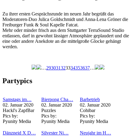
Zu ihrer ersten Gesprächsrunde im neuen Jahr begrüßt das
Moderatoren-Duo Julica Goldschmidt und Anna-Lena Gröner die
Freiburger Funk & Soul Kapelle Fatcat.
Mehr oder minder frisch aus dem Stuttgarter TerraSound Studio
entlassen, darf in gewohnt lässiger Atmosphäre geplaudert und die
eine oder andere Anekdote an die mittelgroße Glocke gehängt
werden.
…
29
30
31
32
33
34
35
36
37
…
Seiten
Partypics
Samstags im…
Bierpong Cha…
Barbetrieb
02. Januar 2020
02. Januar 2020
02. Januar 2020
Hackl's ZapfBar
Puzzles
Cohibar
Pics by:
Pics by:
Pics by:
Pyunity Media
Pyunity Media
Pyunity Media
Dänzneid X D…
Silvester Ni…
Neujahr im H…