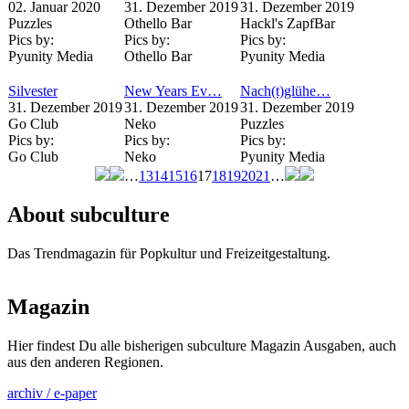
02. Januar 2020
31. Dezember 2019
31. Dezember 2019
Puzzles
Othello Bar
Hackl's ZapfBar
Pics by:
Pics by:
Pics by:
Pyunity Media
Othello Bar
Pyunity Media
Silvester
New Years Ev…
Nach(t)glühe…
31. Dezember 2019
31. Dezember 2019
31. Dezember 2019
Go Club
Neko
Puzzles
Pics by:
Pics by:
Pics by:
Go Club
Neko
Pyunity Media
…
13
14
15
16
17
18
19
20
21
…
Seiten
About subculture
Das Trendmagazin für Popkultur und Freizeitgestaltung.
Magazin
Hier findest Du alle bisherigen subculture Magazin Ausgaben, auch
aus den anderen Regionen.
archiv / e-paper