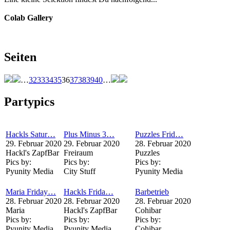
Colab Gallery
Seiten
…
32
33
34
35
36
37
38
39
40
…
Partypics
Hackls Satur…
Plus Minus 3…
Puzzles Frid…
29. Februar 2020
29. Februar 2020
28. Februar 2020
Hackl's ZapfBar
Freiraum
Puzzles
Pics by:
Pics by:
Pics by:
Pyunity Media
City Stuff
Pyunity Media
Maria Friday…
Hackls Frida…
Barbetrieb
28. Februar 2020
28. Februar 2020
28. Februar 2020
Maria
Hackl's ZapfBar
Cohibar
Pics by:
Pics by:
Pics by:
Pyunity Media
Pyunity Media
Cohibar