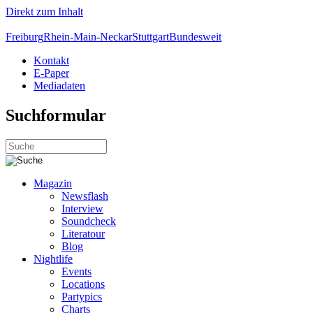
Direkt zum Inhalt
Freiburg
Rhein-Main-Neckar
Stuttgart
Bundesweit
Kontakt
E-Paper
Mediadaten
Suchformular
Magazin
Newsflash
Interview
Soundcheck
Literatour
Blog
Nightlife
Events
Locations
Partypics
Charts