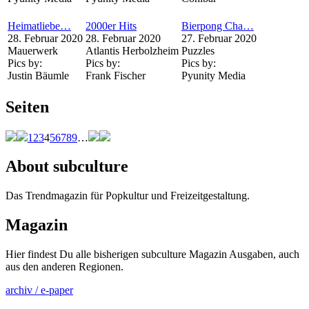
Heimatliebe…
2000er Hits
Bierpong Cha…
28. Februar 2020
28. Februar 2020
27. Februar 2020
Mauerwerk
Atlantis Herbolzheim
Puzzles
Pics by:
Pics by:
Pics by:
Justin Bäumle
Frank Fischer
Pyunity Media
Seiten
1
2
3
4
5
6
7
8
9
…
About subculture
Das Trendmagazin für Popkultur und Freizeitgestaltung.
Magazin
Hier findest Du alle bisherigen subculture Magazin Ausgaben, auch
aus den anderen Regionen.
archiv / e-paper