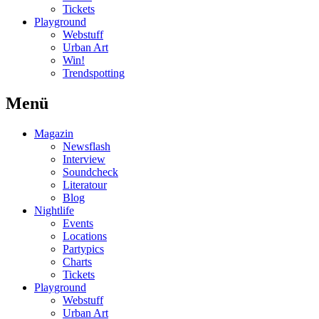
Tickets
Playground
Webstuff
Urban Art
Win!
Trendspotting
Menü
Magazin
Newsflash
Interview
Soundcheck
Literatour
Blog
Nightlife
Events
Locations
Partypics
Charts
Tickets
Playground
Webstuff
Urban Art