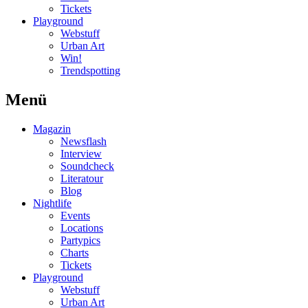
Tickets
Playground
Webstuff
Urban Art
Win!
Trendspotting
Menü
Magazin
Newsflash
Interview
Soundcheck
Literatour
Blog
Nightlife
Events
Locations
Partypics
Charts
Tickets
Playground
Webstuff
Urban Art