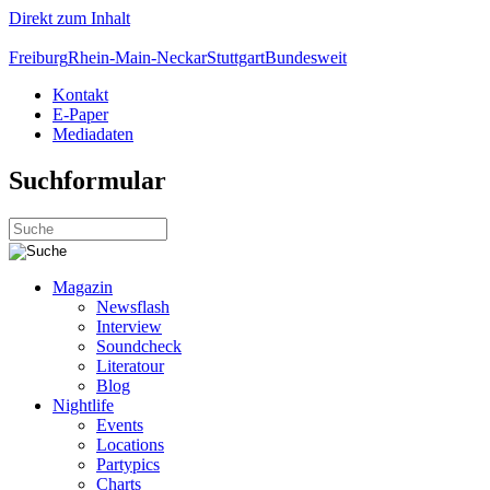
Direkt zum Inhalt
Freiburg
Rhein-Main-Neckar
Stuttgart
Bundesweit
Kontakt
E-Paper
Mediadaten
Suchformular
Magazin
Newsflash
Interview
Soundcheck
Literatour
Blog
Nightlife
Events
Locations
Partypics
Charts