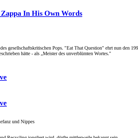
k Zappa In His Own Words
 gesellschaftskritischen Pops. "Eat That Question" ehrt nun den 1993
schrieben hätte - als „Meister des unverblümten Wortes."
ve
ve
lefanz und Nippes
 und
Recycling
jongliert wird, dürfte mittlerweile bekannt sein.