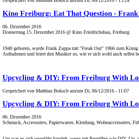
Gespeichert von
Matthias Boksch
am/um Di, 06/12/2016 - 15:24
Kino Freiburg: Eat That Question - Fran
06. Dezember 2016
Donnerstag 15. Dezember 2016 @ Kino Friedrichsbau, Freiburg
1940 geboren, wurde Frank Zappa mit "Freak Out" 1966 zum König des
Aufnahmen und feiert den Musiker so, wie er sich wohl auch selbst be
Upcycling & DIY: From Freiburg With Lo
Gespeichert von
Matthias Boksch
am/um Di, 06/12/2016 - 11:07
Upcycling & DIY: From Freiburg With Lo
06. Dezember 2016
Schmuck, Accessoires, Papierwaren, Kleidung, Wohnaccessoires, Fir
Um was es sich ungefähr handelt, wenn mit Begriffen wie DIY, Up-