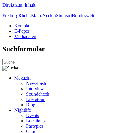
Direkt zum Inhalt
Freiburg
Rhein-Main-Neckar
Stuttgart
Bundesweit
Kontakt
E-Paper
Mediadaten
Suchformular
Magazin
Newsflash
Interview
Soundcheck
Literatour
Blog
Nightlife
Events
Locations
Partypics
Charts