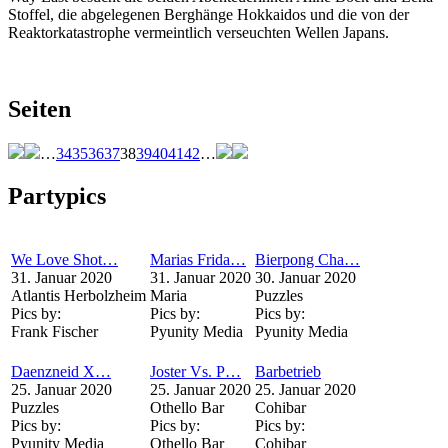
Stoffel, die abgelegenen Berghänge Hokkaidos und die von der
Reaktorkatastrophe vermeintlich verseuchten Wellen Japans.
Seiten
…
34
35
36
37
38
39
40
41
42
…
Partypics
We Love Shot…
Marias Frida…
Bierpong Cha…
31. Januar 2020
31. Januar 2020
30. Januar 2020
Atlantis Herbolzheim
Maria
Puzzles
Pics by:
Pics by:
Pics by:
Frank Fischer
Pyunity Media
Pyunity Media
Daenzneid X…
Joster Vs. P…
Barbetrieb
25. Januar 2020
25. Januar 2020
25. Januar 2020
Puzzles
Othello Bar
Cohibar
Pics by:
Pics by:
Pics by:
Pyunity Media
Othello Bar
Cohibar