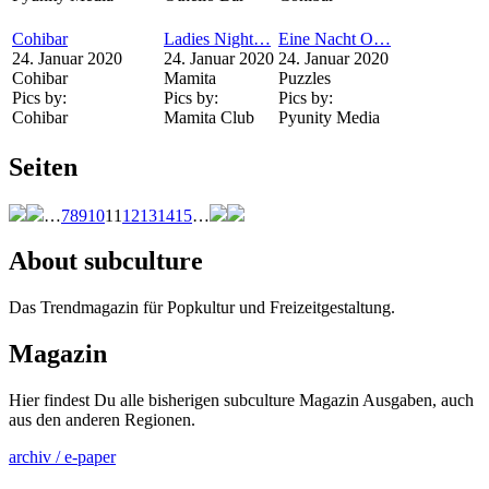
Cohibar
Ladies Night…
Eine Nacht O…
24. Januar 2020
24. Januar 2020
24. Januar 2020
Cohibar
Mamita
Puzzles
Pics by:
Pics by:
Pics by:
Cohibar
Mamita Club
Pyunity Media
Seiten
…
7
8
9
10
11
12
13
14
15
…
About subculture
Das Trendmagazin für Popkultur und Freizeitgestaltung.
Magazin
Hier findest Du alle bisherigen subculture Magazin Ausgaben, auch
aus den anderen Regionen.
archiv / e-paper