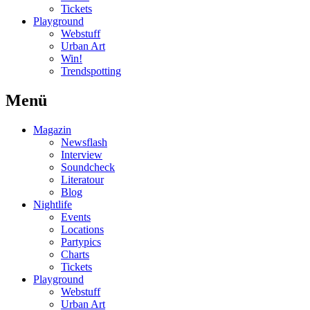
Tickets
Playground
Webstuff
Urban Art
Win!
Trendspotting
Menü
Magazin
Newsflash
Interview
Soundcheck
Literatour
Blog
Nightlife
Events
Locations
Partypics
Charts
Tickets
Playground
Webstuff
Urban Art