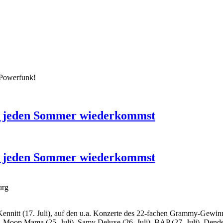
 Powerfunk!
u jeden Sommer wiederkommst
u jeden Sommer wiederkommst
urg
Kennitt (17. Juli), auf den u.a. Konzerte des 22-fachen Grammy-Gewin
), Moop Mama (25. Juli), Samy Deluxe (26. Juli), BAP (27. Juli), Den