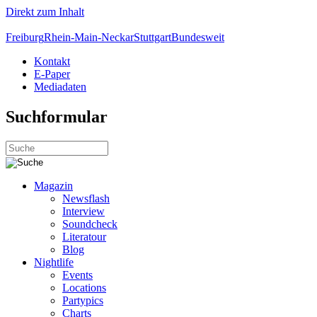
Direkt zum Inhalt
Freiburg
Rhein-Main-Neckar
Stuttgart
Bundesweit
Kontakt
E-Paper
Mediadaten
Suchformular
Magazin
Newsflash
Interview
Soundcheck
Literatour
Blog
Nightlife
Events
Locations
Partypics
Charts