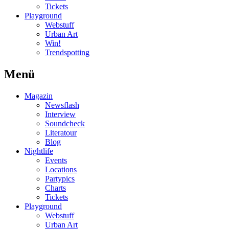
Tickets
Playground
Webstuff
Urban Art
Win!
Trendspotting
Menü
Magazin
Newsflash
Interview
Soundcheck
Literatour
Blog
Nightlife
Events
Locations
Partypics
Charts
Tickets
Playground
Webstuff
Urban Art