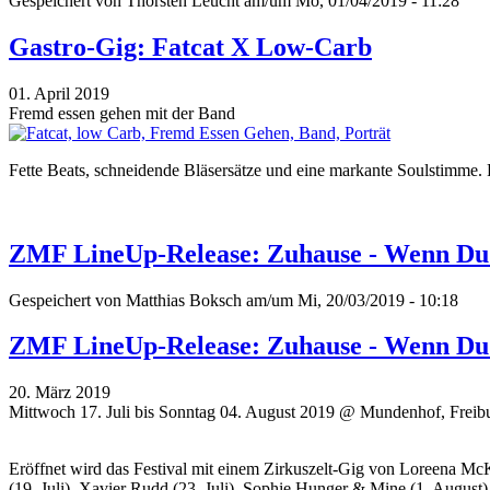
Gespeichert von
Thorsten Leucht
am/um Mo, 01/04/2019 - 11:28
Gastro-Gig: Fatcat X Low-Carb
01. April 2019
Fremd essen gehen mit der Band
Fette Beats, schneidende Bläsersätze und eine markante Soulstimme.
ZMF LineUp-Release: Zuhause - Wenn D
Gespeichert von
Matthias Boksch
am/um Mi, 20/03/2019 - 10:18
ZMF LineUp-Release: Zuhause - Wenn D
20. März 2019
Mittwoch 17. Juli bis Sonntag 04. August 2019 @ Mundenhof, Freib
Eröffnet wird das Festival mit einem Zirkuszelt-Gig von Loreena Mc
(19. Juli), Xavier Rudd (23. Juli), Sophie Hunger & Mine (1. August