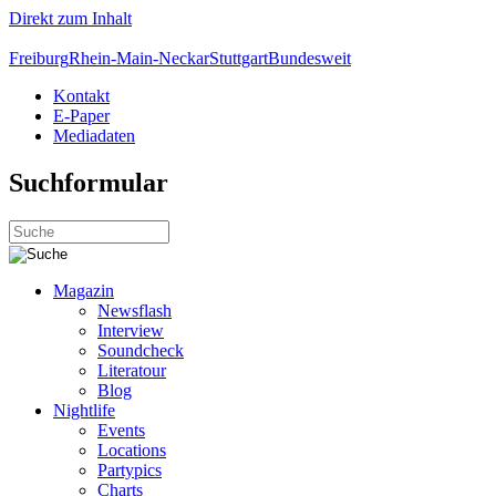
Direkt zum Inhalt
Freiburg
Rhein-Main-Neckar
Stuttgart
Bundesweit
Kontakt
E-Paper
Mediadaten
Suchformular
Magazin
Newsflash
Interview
Soundcheck
Literatour
Blog
Nightlife
Events
Locations
Partypics
Charts