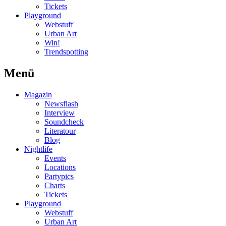
Tickets
Playground
Webstuff
Urban Art
Win!
Trendspotting
Menü
Magazin
Newsflash
Interview
Soundcheck
Literatour
Blog
Nightlife
Events
Locations
Partypics
Charts
Tickets
Playground
Webstuff
Urban Art