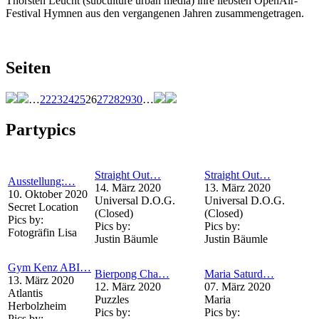
Thorsten Leucht (subculture urban media) ihre liebsten OpenAir-
Festival Hymnen aus den vergangenen Jahren zusammengetragen.
Seiten
…
22
23
24
25
26
27
28
29
30
…
Partypics
Straight Out…
Straight Out…
Ausstellung:…
14. März 2020
13. März 2020
10. Oktober 2020
Universal D.O.G.
Universal D.O.G.
Secret Location
(Closed)
(Closed)
Pics by:
Pics by:
Pics by:
Fotogräfin Lisa
Justin Bäumle
Justin Bäumle
Gym Kenz ABI…
Bierpong Cha…
Maria Saturd…
13. März 2020
12. März 2020
07. März 2020
Atlantis
Puzzles
Maria
Herbolzheim
Pics by:
Pics by:
Pics by: