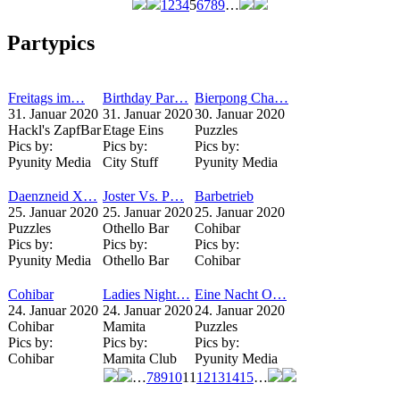
1
2
3
4
5
6
7
8
9
…
Seiten
Partypics
Freitags im…
Birthday Par…
Bierpong Cha…
31. Januar 2020
31. Januar 2020
30. Januar 2020
Hackl's ZapfBar
Etage Eins
Puzzles
Pics by:
Pics by:
Pics by:
Pyunity Media
City Stuff
Pyunity Media
Daenzneid X…
Joster Vs. P…
Barbetrieb
25. Januar 2020
25. Januar 2020
25. Januar 2020
Puzzles
Othello Bar
Cohibar
Pics by:
Pics by:
Pics by:
Pyunity Media
Othello Bar
Cohibar
Cohibar
Ladies Night…
Eine Nacht O…
24. Januar 2020
24. Januar 2020
24. Januar 2020
Cohibar
Mamita
Puzzles
Pics by:
Pics by:
Pics by:
Cohibar
Mamita Club
Pyunity Media
…
7
8
9
10
11
12
13
14
15
…
Seiten