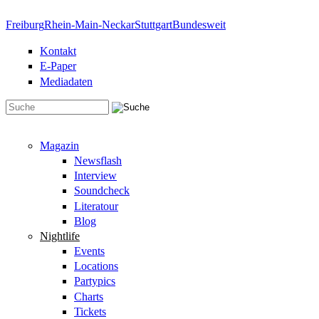
Direkt zum Inhalt
Freiburg
Rhein-Main-Neckar
Stuttgart
Bundesweit
Kontakt
E-Paper
Mediadaten
Suchformular
Magazin
Newsflash
Interview
Soundcheck
Literatour
Blog
Nightlife
Events
Locations
Partypics
Charts
Tickets