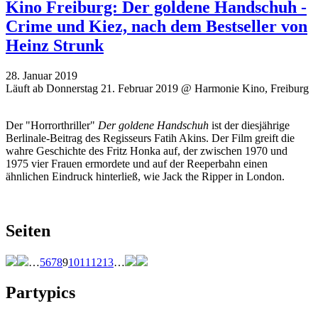
Kino Freiburg: Der goldene Handschuh -
Crime und Kiez, nach dem Bestseller von
Heinz Strunk
28. Januar 2019
Läuft ab Donnerstag 21. Februar 2019 @ Harmonie Kino, Freiburg
Der "Horrorthriller"
Der goldene Handschuh
ist der diesjährige
Berlinale-Beitrag des Regisseurs Fatih Akins. Der Film greift die
wahre Geschichte des Fritz Honka auf, der zwischen 1970 und
1975 vier Frauen ermordete und auf der Reeperbahn einen
ähnlichen Eindruck hinterließ, wie Jack the Ripper in London.
Seiten
…
5
6
7
8
9
10
11
12
13
…
Partypics