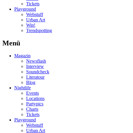
Tickets
Playground
Webstuff
Urban Art
Win!
Trendspotting
Menü
Magazin
Newsflash
Interview
Soundcheck
Literatour
Blog
Nightlife
Events
Locations
Partypics
Charts
Tickets
Playground
Webstuff
Urban Art