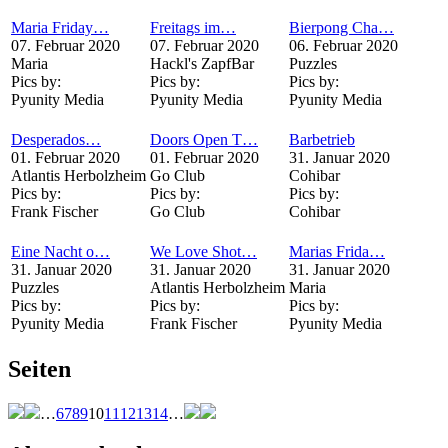
Maria Friday…
Freitags im…
Bierpong Cha…
07. Februar 2020
07. Februar 2020
06. Februar 2020
Maria
Hackl's ZapfBar
Puzzles
Pics by:
Pics by:
Pics by:
Pyunity Media
Pyunity Media
Pyunity Media
Desperados…
Doors Open T…
Barbetrieb
01. Februar 2020
01. Februar 2020
31. Januar 2020
Atlantis Herbolzheim
Go Club
Cohibar
Pics by:
Pics by:
Pics by:
Frank Fischer
Go Club
Cohibar
Eine Nacht o…
We Love Shot…
Marias Frida…
31. Januar 2020
31. Januar 2020
31. Januar 2020
Puzzles
Atlantis Herbolzheim
Maria
Pics by:
Pics by:
Pics by:
Pyunity Media
Frank Fischer
Pyunity Media
Seiten
…
6
7
8
9
10
11
12
13
14
…