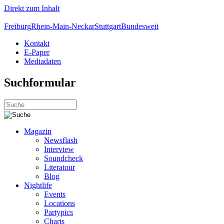
Direkt zum Inhalt
Freiburg
Rhein-Main-Neckar
Stuttgart
Bundesweit
Kontakt
E-Paper
Mediadaten
Suchformular
Magazin
Newsflash
Interview
Soundcheck
Literatour
Blog
Nightlife
Events
Locations
Partypics
Charts