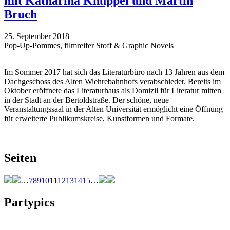
mit Katharina Knüppel und Martin
Bruch
25. September 2018
Pop-Up-Pommes, filmreifer Stoff & Graphic Novels
Im Sommer 2017 hat sich das Literaturbüro nach 13 Jahren aus dem
Dachgeschoss des Alten Wiehrebahnhofs verabschiedet. Bereits im
Oktober eröffnete das Literaturhaus als Domizil für Literatur mitten
in der Stadt an der Bertoldstraße. Der schöne, neue
Veranstaltungssaal in der Alten Universität ermöglicht eine Öffnung
für erweiterte Publikumskreise, Kunstformen und Formate.
Seiten
…
7
8
9
10
11
12
13
14
15
…
Partypics