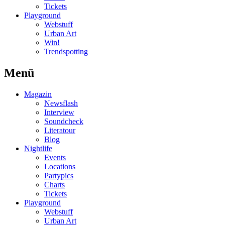
Tickets
Playground
Webstuff
Urban Art
Win!
Trendspotting
Menü
Magazin
Newsflash
Interview
Soundcheck
Literatour
Blog
Nightlife
Events
Locations
Partypics
Charts
Tickets
Playground
Webstuff
Urban Art