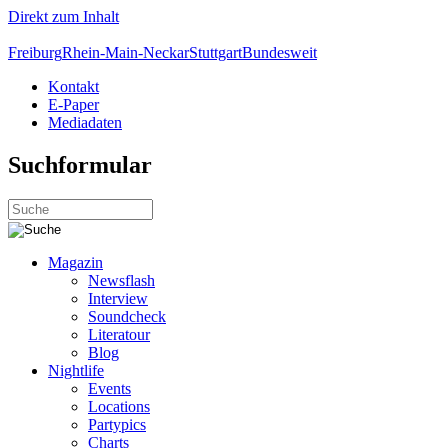
Direkt zum Inhalt
Freiburg
Rhein-Main-Neckar
Stuttgart
Bundesweit
Kontakt
E-Paper
Mediadaten
Suchformular
Magazin
Newsflash
Interview
Soundcheck
Literatour
Blog
Nightlife
Events
Locations
Partypics
Charts