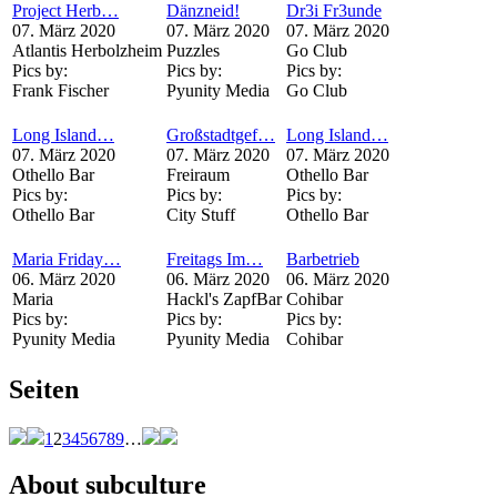
Project Herb…
Dänzneid!
Dr3i Fr3unde
07. März 2020
07. März 2020
07. März 2020
Atlantis Herbolzheim
Puzzles
Go Club
Pics by:
Pics by:
Pics by:
Frank Fischer
Pyunity Media
Go Club
Long Island…
Großstadtgef…
Long Island…
07. März 2020
07. März 2020
07. März 2020
Othello Bar
Freiraum
Othello Bar
Pics by:
Pics by:
Pics by:
Othello Bar
City Stuff
Othello Bar
Maria Friday…
Freitags Im…
Barbetrieb
06. März 2020
06. März 2020
06. März 2020
Maria
Hackl's ZapfBar
Cohibar
Pics by:
Pics by:
Pics by:
Pyunity Media
Pyunity Media
Cohibar
Seiten
1
2
3
4
5
6
7
8
9
…
About subculture