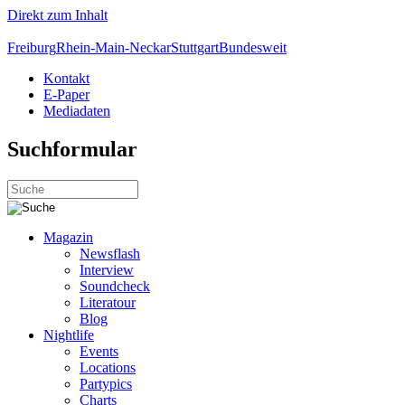
Direkt zum Inhalt
Freiburg
Rhein-Main-Neckar
Stuttgart
Bundesweit
Kontakt
E-Paper
Mediadaten
Suchformular
Magazin
Newsflash
Interview
Soundcheck
Literatour
Blog
Nightlife
Events
Locations
Partypics
Charts