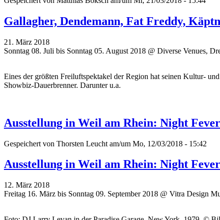
Gespeichert von
Matthias Boksch
am/um Mi, 21/03/2018 - 15:44
Gallagher, Dendemann, Fat Freddy, Käptn P
21. März 2018
Sonntag 08. Juli bis Sonntag 05. August 2018 @ Diverse Venues, Dr
Eines der größten Freiluftspektakel der Region hat seinen Kultur- u
Showbiz-Dauerbrenner. Darunter u.a.
Ausstellung in Weil am Rhein: Night Fever.
Gespeichert von
Thorsten Leucht
am/um Mo, 12/03/2018 - 15:42
Ausstellung in Weil am Rhein: Night Fever.
12. März 2018
Freitag 16. März bis Sonntag 09. September 2018 @ Vitra Design 
Foto: DJ Larry Levan in der Paradise Garage, New York, 1979. © Bill