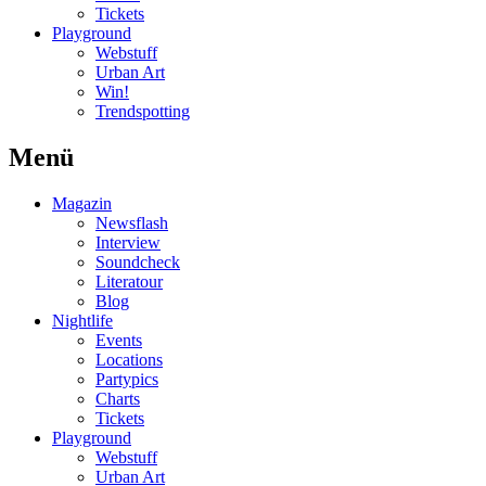
Tickets
Playground
Webstuff
Urban Art
Win!
Trendspotting
Menü
Magazin
Newsflash
Interview
Soundcheck
Literatour
Blog
Nightlife
Events
Locations
Partypics
Charts
Tickets
Playground
Webstuff
Urban Art