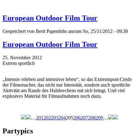
European Outdoor Film Tour
Gespeichert von
Berit Papenfuhs
am/um So, 25/11/2012 - 09:38
European Outdoor Film Tour
25. November 2012
Extrem sportlich
„Intensiv erleben und intensiver leben“, so das Extremsport-Credo
der Filmemacher, das nicht nur Intensität, sondern auch sportliche
Aktivität am Rande des Halsbrechens mit sich bringt. Und viel
explosives Material für Filmaufnahmen noch dazu.
…
201
202
203
204
205
206
207
208
209
…
Seiten
Partypics