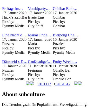
Freitags im…
Vorabiparty…
Cohibar Barb…
17. Januar 2020
17. Januar 2020
17. Januar 2020
Hackl's ZapfBar
Etage Eins
Cohibar
Pics by:
Pics by:
Pics by:
Pyunity Media
City Stuff
Cohibar
Eine Nacht o…
Marias Frida…
Bierpong Cha…
17. Januar 2020
17. Januar 2020
16. Januar 2020
Puzzles
Maria
Puzzles
Pics by:
Pics by:
Pics by:
Pyunity Media
Pyunity Media
Pyunity Media
Dänzneid x D…
Großstadtgef…
Fruity Weeke…
11. Januar 2020
11. Januar 2020
11. Januar 2020
Puzzles
Freiraum
Othello Bar
Pics by:
Pics by:
Pics by:
Pyunity Media
City Stuff
Othello Bar
…
9
10
11
12
13
14
15
16
17
…
Seiten
About subculture
Das Trendmagazin für Popkultur und Freizeitgestaltung.