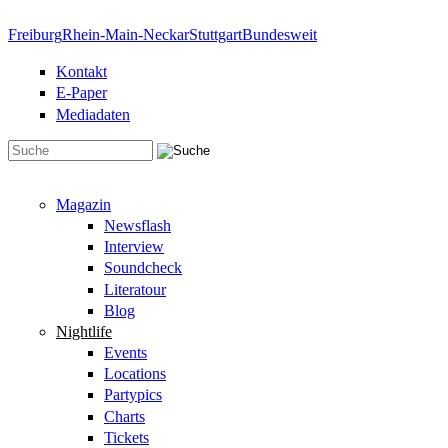
Direkt zum Inhalt
Freiburg
Rhein-Main-Neckar
Stuttgart
Bundesweit
Kontakt
E-Paper
Mediadaten
Suchformular
Magazin
Newsflash
Interview
Soundcheck
Literatour
Blog
Nightlife
Events
Locations
Partypics
Charts
Tickets