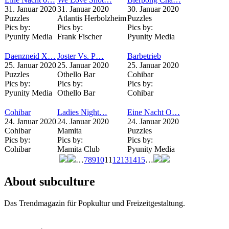
31. Januar 2020
31. Januar 2020
30. Januar 2020
Puzzles
Atlantis Herbolzheim
Puzzles
Pics by:
Pics by:
Pics by:
Pyunity Media
Frank Fischer
Pyunity Media
Daenzneid X…
Joster Vs. P…
Barbetrieb
25. Januar 2020
25. Januar 2020
25. Januar 2020
Puzzles
Othello Bar
Cohibar
Pics by:
Pics by:
Pics by:
Pyunity Media
Othello Bar
Cohibar
Cohibar
Ladies Night…
Eine Nacht O…
24. Januar 2020
24. Januar 2020
24. Januar 2020
Cohibar
Mamita
Puzzles
Pics by:
Pics by:
Pics by:
Cohibar
Mamita Club
Pyunity Media
…
7
8
9
10
11
12
13
14
15
…
Seiten
About subculture
Das Trendmagazin für Popkultur und Freizeitgestaltung.