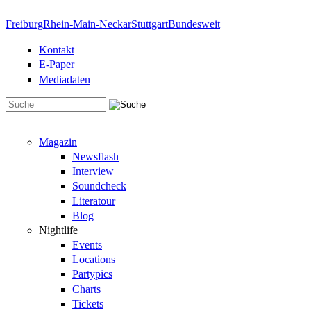
Direkt zum Inhalt
Freiburg
Rhein-Main-Neckar
Stuttgart
Bundesweit
Kontakt
E-Paper
Mediadaten
Suchformular
Magazin
Newsflash
Interview
Soundcheck
Literatour
Blog
Nightlife
Events
Locations
Partypics
Charts
Tickets