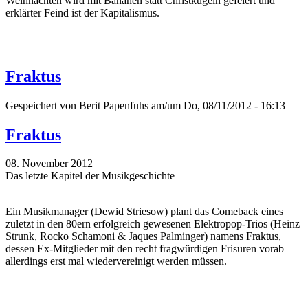
Weihnachten wird mit Bananen statt Christkugeln gefeiert und
erklärter Feind ist der Kapitalismus.
Fraktus
Gespeichert von
Berit Papenfuhs
am/um Do, 08/11/2012 - 16:13
Fraktus
08. November 2012
Das letzte Kapitel der Musikgeschichte
Ein Musikmanager (Dewid Striesow) plant das Comeback eines
zuletzt in den 80ern erfolgreich gewesenen Elektropop-Trios (Heinz
Strunk, Rocko Schamoni & Jaques Palminger) namens Fraktus,
dessen Ex-Mitglieder mit den recht fragwürdigen Frisuren vorab
allerdings erst mal wiedervereinigt werden müssen.