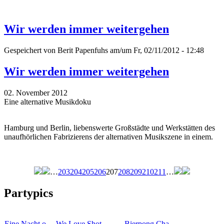
Wir werden immer weitergehen
Gespeichert von
Berit Papenfuhs
am/um Fr, 02/11/2012 - 12:48
Wir werden immer weitergehen
02. November 2012
Eine alternative Musikdoku
Hamburg und Berlin, liebenswerte Großstädte und Werkstätten des
unaufhörlichen Fabrizierens der alternativen Musikszene in einem.
…
203
204
205
206
207
208
209
210
211
…
Seiten
Partypics
Eine Nacht o…
We Love Shot…
Bierpong Cha…