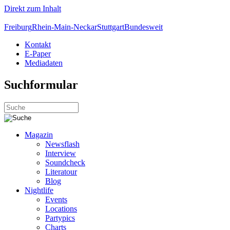
Direkt zum Inhalt
Freiburg
Rhein-Main-Neckar
Stuttgart
Bundesweit
Kontakt
E-Paper
Mediadaten
Suchformular
Magazin
Newsflash
Interview
Soundcheck
Literatour
Blog
Nightlife
Events
Locations
Partypics
Charts