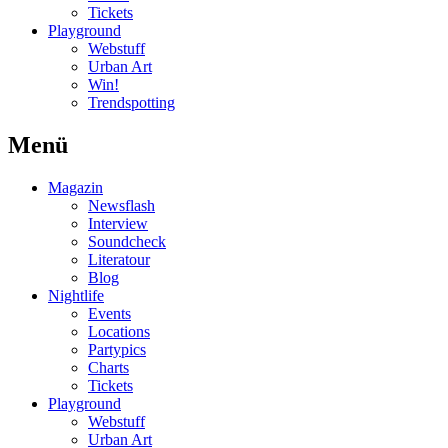
Tickets
Playground
Webstuff
Urban Art
Win!
Trendspotting
Menü
Magazin
Newsflash
Interview
Soundcheck
Literatour
Blog
Nightlife
Events
Locations
Partypics
Charts
Tickets
Playground
Webstuff
Urban Art