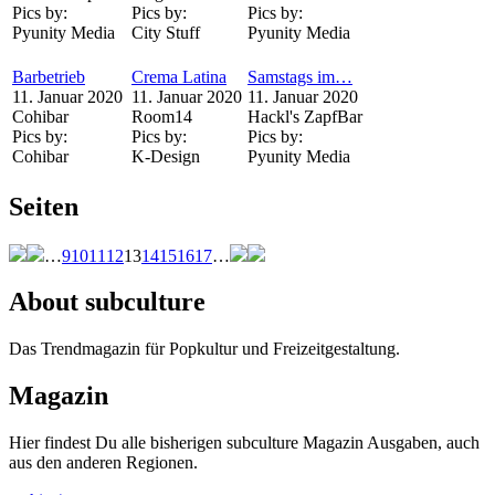
Pics by:
Pics by:
Pics by:
Pyunity Media
City Stuff
Pyunity Media
Barbetrieb
Crema Latina
Samstags im…
11. Januar 2020
11. Januar 2020
11. Januar 2020
Cohibar
Room14
Hackl's ZapfBar
Pics by:
Pics by:
Pics by:
Cohibar
K-Design
Pyunity Media
Seiten
…
9
10
11
12
13
14
15
16
17
…
About subculture
Das Trendmagazin für Popkultur und Freizeitgestaltung.
Magazin
Hier findest Du alle bisherigen subculture Magazin Ausgaben, auch
aus den anderen Regionen.