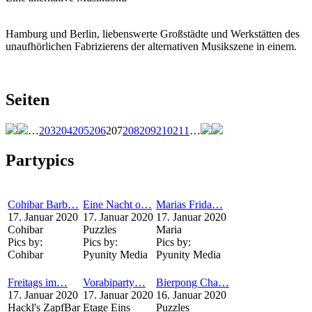
Hamburg und Berlin, liebenswerte Großstädte und Werkstätten des
unaufhörlichen Fabrizierens der alternativen Musikszene in einem.
Seiten
…
203
204
205
206
207
208
209
210
211
…
Partypics
Cohibar Barb…
Eine Nacht o…
Marias Frida…
17. Januar 2020
17. Januar 2020
17. Januar 2020
Cohibar
Puzzles
Maria
Pics by:
Pics by:
Pics by:
Cohibar
Pyunity Media
Pyunity Media
Freitags im…
Vorabiparty…
Bierpong Cha…
17. Januar 2020
17. Januar 2020
16. Januar 2020
Hackl's ZapfBar
Etage Eins
Puzzles