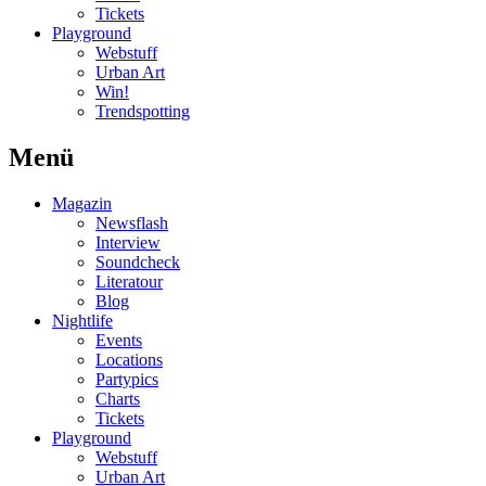
Tickets
Playground
Webstuff
Urban Art
Win!
Trendspotting
Menü
Magazin
Newsflash
Interview
Soundcheck
Literatour
Blog
Nightlife
Events
Locations
Partypics
Charts
Tickets
Playground
Webstuff
Urban Art