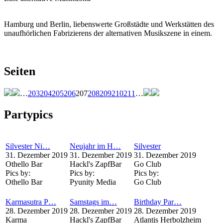
Hamburg und Berlin, liebenswerte Großstädte und Werkstätten des
unaufhörlichen Fabrizierens der alternativen Musikszene in einem.
Seiten
…
203
204
205
206
207
208
209
210
211
…
Partypics
Silvester Ni…
Neujahr im H…
Silvester
31. Dezember 2019
31. Dezember 2019
31. Dezember 2019
Othello Bar
Hackl's ZapfBar
Go Club
Pics by:
Pics by:
Pics by:
Othello Bar
Pyunity Media
Go Club
Karmasutra P…
Samstags im…
Birthday Par…
28. Dezember 2019
28. Dezember 2019
28. Dezember 2019
Karma
Hackl's ZapfBar
Atlantis Herbolzheim