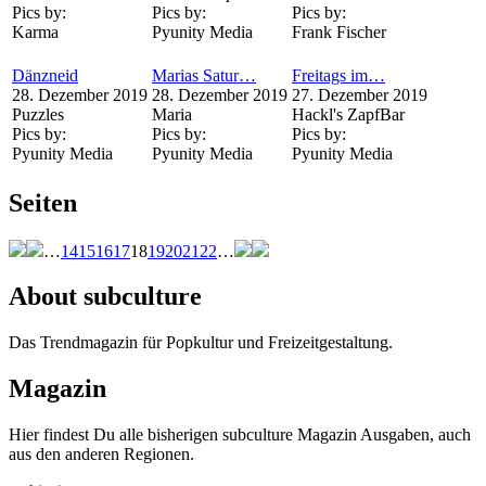
Pics by:
Pics by:
Pics by:
Karma
Pyunity Media
Frank Fischer
Dänzneid
Marias Satur…
Freitags im…
28. Dezember 2019
28. Dezember 2019
27. Dezember 2019
Puzzles
Maria
Hackl's ZapfBar
Pics by:
Pics by:
Pics by:
Pyunity Media
Pyunity Media
Pyunity Media
Seiten
…
14
15
16
17
18
19
20
21
22
…
About subculture
Das Trendmagazin für Popkultur und Freizeitgestaltung.
Magazin
Hier findest Du alle bisherigen subculture Magazin Ausgaben, auch
aus den anderen Regionen.