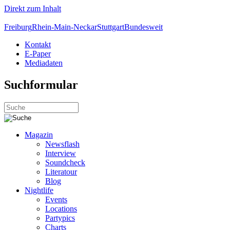
Direkt zum Inhalt
Freiburg
Rhein-Main-Neckar
Stuttgart
Bundesweit
Kontakt
E-Paper
Mediadaten
Suchformular
Magazin
Newsflash
Interview
Soundcheck
Literatour
Blog
Nightlife
Events
Locations
Partypics
Charts