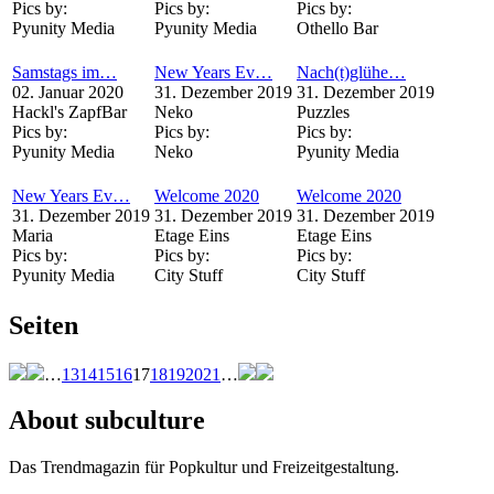
Pics by:
Pics by:
Pics by:
Pyunity Media
Pyunity Media
Othello Bar
Samstags im…
New Years Ev…
Nach(t)glühe…
02. Januar 2020
31. Dezember 2019
31. Dezember 2019
Hackl's ZapfBar
Neko
Puzzles
Pics by:
Pics by:
Pics by:
Pyunity Media
Neko
Pyunity Media
New Years Ev…
Welcome 2020
Welcome 2020
31. Dezember 2019
31. Dezember 2019
31. Dezember 2019
Maria
Etage Eins
Etage Eins
Pics by:
Pics by:
Pics by:
Pyunity Media
City Stuff
City Stuff
Seiten
…
13
14
15
16
17
18
19
20
21
…
About subculture
Das Trendmagazin für Popkultur und Freizeitgestaltung.