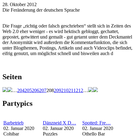
28. Oktober 2012
Die Feränderung der deutschen Sprache
Die Frage „richtig oder falsch geschrieben“ stellt sich in Zeiten des
Web 2.0 eher weniger - es wird hektisch gebloggt, gechattet,
gepostet, getwittert und gemailt - gut getarnt unter dem Deckmantel
der Anonymität wird außerdem die Kommentarfunktion, die sich
unter Blogthemen, Postings, Artikeln und auch Videoclips befindet,
eifrig genutzt, um möglichst schnell und bisweilen auch d
Seiten
…
204
205
206
207
208
209
210
211
212
…
Partypics
Barbetrieb
Dänzneid X D…
Spotted: Fre…
02. Januar 2020
02. Januar 2020
02. Januar 2020
Cohibar
Puzzles
Othello Bar