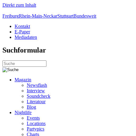
Direkt zum Inhalt
Freiburg
Rhein-Main-Neckar
Stuttgart
Bundesweit
Kontakt
E-Paper
Mediadaten
Suchformular
Magazin
Newsflash
Interview
Soundcheck
Literatour
Blog
Nightlife
Events
Locations
Partypics
Charts