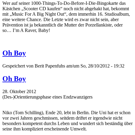
Wer auf seiner 1000-Things-To-Do-Before-I-Die-Bingokarte das
Kästchen „Scooter CD kaufen“ noch nicht abgehakt hat, bekommt
mit „Music For A Big Night Out“, dem immerhin 16. Studioalbum,
eine weitere Chance. Die Letzte wird es zwar nicht sein, aber
Prävention ist ja bekanntlich die Mutter der Porzellankiste, oder
so… I’m A Raver, Baby!
Oh Boy
Gespeichert von
Berit Papenfuhs
am/um So, 28/10/2012 - 19:32
Oh Boy
28. Oktober 2012
(Des-)Orientierungsphase eines Endzwanzigers
Niko (Tom Schilling), Ende 20, lebt in Berlin. Die Uni hat er schon
vor zwei Jahren geschmissen, seitdem driftet er irgendwie nicht
besonders kompetent durchs Leben und wundert sich beständig über
seine ihm kompliziert erscheinende Umwelt.