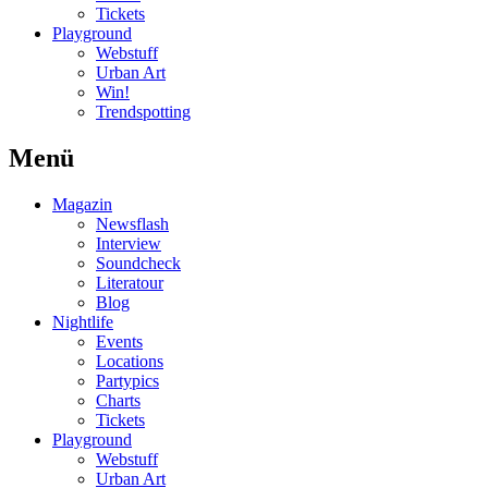
Tickets
Playground
Webstuff
Urban Art
Win!
Trendspotting
Menü
Magazin
Newsflash
Interview
Soundcheck
Literatour
Blog
Nightlife
Events
Locations
Partypics
Charts
Tickets
Playground
Webstuff
Urban Art