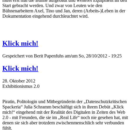
muss erst mal die Bühne aufgebaut und weiteres Equipment an den
Start gebracht werden. Und zwar von Leuten wie den
Bühnenarbeitern Axel, Tino und Jan, deren (Arbeits-)Leben in der
Dokumentation eingehend durchleuchtet wird.
Klick mich!
Gespeichert von
Berit Papenfuhs
am/um So, 28/10/2012 - 19:25
Klick mich!
28. Oktober 2012
Exhibitionismus 2.0
Piratin, Politologin und Mitbegründerin der „Datenschutzkritischen
Spackeria“ Julia Schramm beschäftigt sich in ihrem Debüt „Klick
mich!“ eingehend mit der Realität des Digitalen in Zeiten des Web
2.0 - mit Freunden, die sie im „Real Life“ noch nie gesehen hat, mit
denen sie sich aber trotzdem zwischenmenschlich sehr verbunden
fühlt.