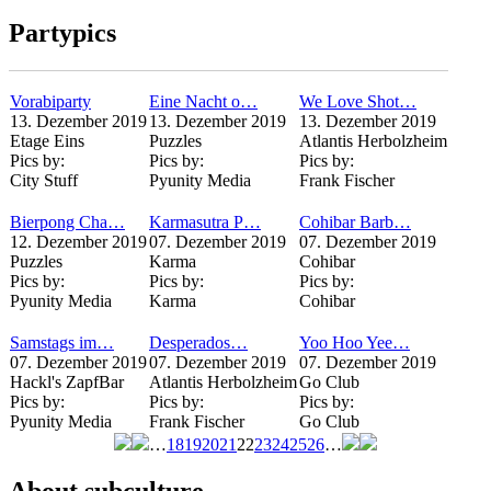
Seiten
Partypics
Vorabiparty
Eine Nacht o…
We Love Shot…
13. Dezember 2019
13. Dezember 2019
13. Dezember 2019
Etage Eins
Puzzles
Atlantis Herbolzheim
Pics by:
Pics by:
Pics by:
City Stuff
Pyunity Media
Frank Fischer
Bierpong Cha…
Karmasutra P…
Cohibar Barb…
12. Dezember 2019
07. Dezember 2019
07. Dezember 2019
Puzzles
Karma
Cohibar
Pics by:
Pics by:
Pics by:
Pyunity Media
Karma
Cohibar
Samstags im…
Desperados…
Yoo Hoo Yee…
07. Dezember 2019
07. Dezember 2019
07. Dezember 2019
Hackl's ZapfBar
Atlantis Herbolzheim
Go Club
Pics by:
Pics by:
Pics by:
Pyunity Media
Frank Fischer
Go Club
…
18
19
20
21
22
23
24
25
26
…
Seiten
About subculture