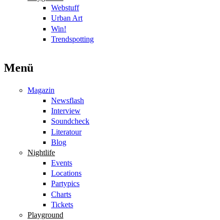
Webstuff
Urban Art
Win!
Trendspotting
Menü
Magazin
Newsflash
Interview
Soundcheck
Literatour
Blog
Nightlife
Events
Locations
Partypics
Charts
Tickets
Playground