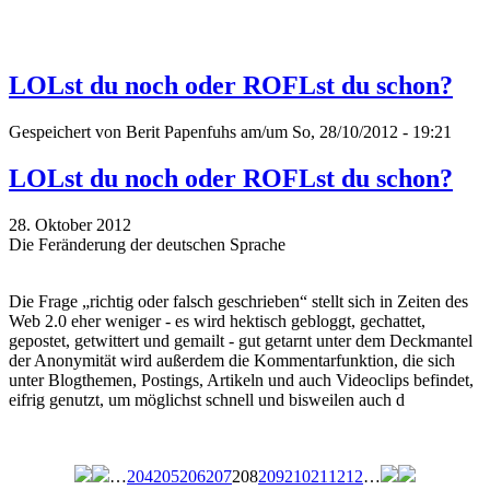
LOLst du noch oder ROFLst du schon?
Gespeichert von
Berit Papenfuhs
am/um So, 28/10/2012 - 19:21
LOLst du noch oder ROFLst du schon?
28. Oktober 2012
Die Feränderung der deutschen Sprache
Die Frage „richtig oder falsch geschrieben“ stellt sich in Zeiten des
Web 2.0 eher weniger - es wird hektisch gebloggt, gechattet,
gepostet, getwittert und gemailt - gut getarnt unter dem Deckmantel
der Anonymität wird außerdem die Kommentarfunktion, die sich
unter Blogthemen, Postings, Artikeln und auch Videoclips befindet,
eifrig genutzt, um möglichst schnell und bisweilen auch d
…
204
205
206
207
208
209
210
211
212
…