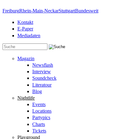
Direkt zum Inhalt
Freiburg
Rhein-Main-Neckar
Stuttgart
Bundesweit
Kontakt
E-Paper
Mediadaten
Suchformular
Magazin
Newsflash
Interview
Soundcheck
Literatour
Blog
Nightlife
Events
Locations
Partypics
Charts
Tickets
Playground