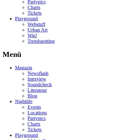
Partypics
Charts
Tickets
Playground
Webstuff
Urban Art
Win!
Trendspotting
Menü
Magazin
Newsflash
Interview
Soundcheck
Literatour
Blog
Nightlife
Events
Locations
Partypics
Charts
Tickets
Playground