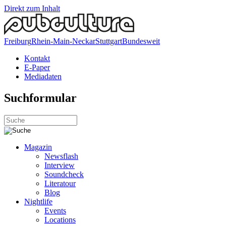
Direkt zum Inhalt
Freiburg
Rhein-Main-Neckar
Stuttgart
Bundesweit
Kontakt
E-Paper
Mediadaten
Suchformular
Magazin
Newsflash
Interview
Soundcheck
Literatour
Blog
Nightlife
Events
Locations