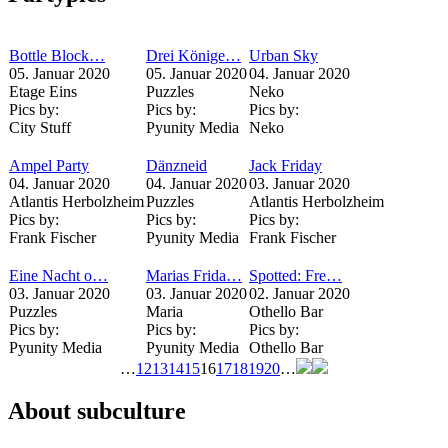
Bottle Block…
Drei Könige…
Urban Sky
05. Januar 2020
05. Januar 2020
04. Januar 2020
Etage Eins
Puzzles
Neko
Pics by:
Pics by:
Pics by:
City Stuff
Pyunity Media
Neko
Ampel Party
Dänzneid
Jack Friday
04. Januar 2020
04. Januar 2020
03. Januar 2020
Atlantis Herbolzheim
Puzzles
Atlantis Herbolzheim
Pics by:
Pics by:
Pics by:
Frank Fischer
Pyunity Media
Frank Fischer
Eine Nacht o…
Marias Frida…
Spotted: Fre…
03. Januar 2020
03. Januar 2020
02. Januar 2020
Puzzles
Maria
Othello Bar
Pics by:
Pics by:
Pics by:
Pyunity Media
Pyunity Media
Othello Bar
…
12
13
14
15
16
17
18
19
20
…
Seiten
About subculture