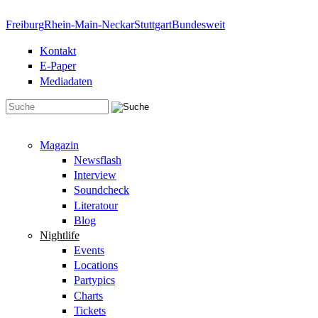
Direkt zum Inhalt
Freiburg
Rhein-Main-Neckar
Stuttgart
Bundesweit
Kontakt
E-Paper
Mediadaten
Suchformular
Magazin
Newsflash
Interview
Soundcheck
Literatour
Blog
Nightlife
Events
Locations
Partypics
Charts
Tickets