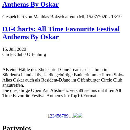
Anthems By Oskar
Gespeichert von
Matthias Boksch
am/um Mi, 15/07/2020 - 13:19
DJ-Charts: All Time Favourite Festival
Anthems By Oskar
15. Juli 2020
Circle Club / Offenburg
Als eine Hälfte des Shelectric DJane-Teams seit Jahren in
Süddeutschland aktiv, ist die gebürtige Badnerin unter ihrem Solo-
Alias Oskar auch als Resident-DJane im Offenburger Circle Club
anzutreffen.
Die diesjährige Open-Air-Abstinenz versüßt sie uns mit ihren All
Time Favourite Festival Anthems im Top10-Format.
1
2
3
4
5
6
7
8
9
…
Seiten
Partypics