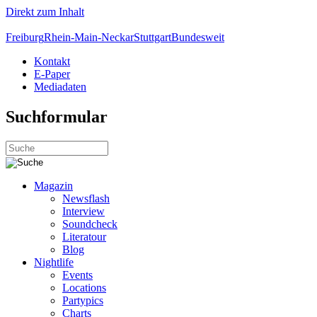
Direkt zum Inhalt
Freiburg
Rhein-Main-Neckar
Stuttgart
Bundesweit
Kontakt
E-Paper
Mediadaten
Suchformular
Magazin
Newsflash
Interview
Soundcheck
Literatour
Blog
Nightlife
Events
Locations
Partypics
Charts