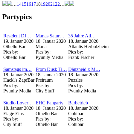
…
14
15
16
17
18
19
20
21
22
…
Partypics
Resident DJ…
Marias Satur…
35 Jahre Atl…
19. Januar 2020
18. Januar 2020
18. Januar 2020
Othello Bar
Maria
Atlantis Herbolzheim
Pics by:
Pics by:
Pics by:
Othello Bar
Pyunity Media
Frank Fischer
Samstags im…
From Dusk Ti…
Dänzneid x M…
18. Januar 2020
18. Januar 2020
18. Januar 2020
Hackl's ZapfBar
Freiraum
Puzzles
Pics by:
Pics by:
Pics by:
Pyunity Media
City Stuff
Pyunity Media
Studio Lover…
EHC Fanparty
Barbetrieb
18. Januar 2020
18. Januar 2020
18. Januar 2020
Etage Eins
Othello Bar
Cohibar
Pics by:
Pics by:
Pics by:
City Stuff
Othello Bar
Cohibar