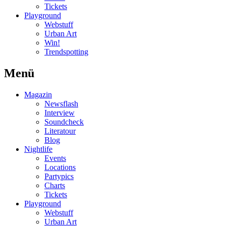
Tickets
Playground
Webstuff
Urban Art
Win!
Trendspotting
Menü
Magazin
Newsflash
Interview
Soundcheck
Literatour
Blog
Nightlife
Events
Locations
Partypics
Charts
Tickets
Playground
Webstuff
Urban Art