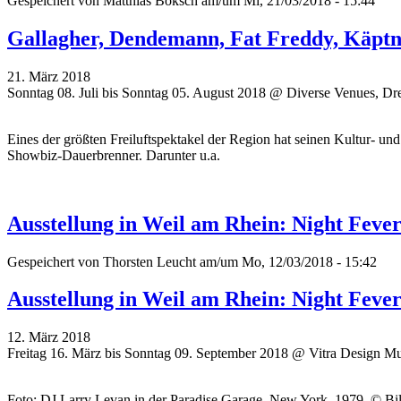
Gespeichert von
Matthias Boksch
am/um Mi, 21/03/2018 - 15:44
Gallagher, Dendemann, Fat Freddy, Käptn P
21. März 2018
Sonntag 08. Juli bis Sonntag 05. August 2018 @ Diverse Venues, Dr
Eines der größten Freiluftspektakel der Region hat seinen Kultur- u
Showbiz-Dauerbrenner. Darunter u.a.
Ausstellung in Weil am Rhein: Night Fever.
Gespeichert von
Thorsten Leucht
am/um Mo, 12/03/2018 - 15:42
Ausstellung in Weil am Rhein: Night Fever.
12. März 2018
Freitag 16. März bis Sonntag 09. September 2018 @ Vitra Design 
Foto: DJ Larry Levan in der Paradise Garage, New York, 1979. © Bill