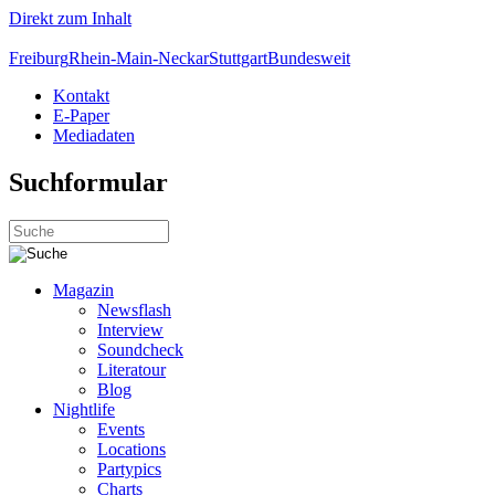
Direkt zum Inhalt
Freiburg
Rhein-Main-Neckar
Stuttgart
Bundesweit
Kontakt
E-Paper
Mediadaten
Suchformular
Magazin
Newsflash
Interview
Soundcheck
Literatour
Blog
Nightlife
Events
Locations
Partypics
Charts