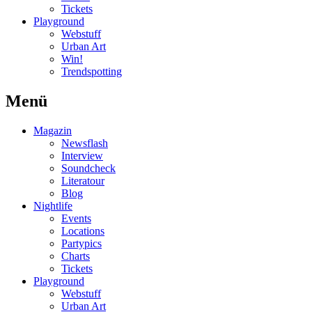
Tickets
Playground
Webstuff
Urban Art
Win!
Trendspotting
Menü
Magazin
Newsflash
Interview
Soundcheck
Literatour
Blog
Nightlife
Events
Locations
Partypics
Charts
Tickets
Playground
Webstuff
Urban Art