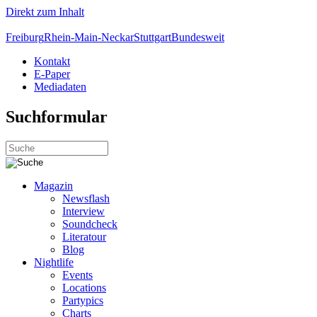
Direkt zum Inhalt
Freiburg
Rhein-Main-Neckar
Stuttgart
Bundesweit
Kontakt
E-Paper
Mediadaten
Suchformular
Magazin
Newsflash
Interview
Soundcheck
Literatour
Blog
Nightlife
Events
Locations
Partypics
Charts