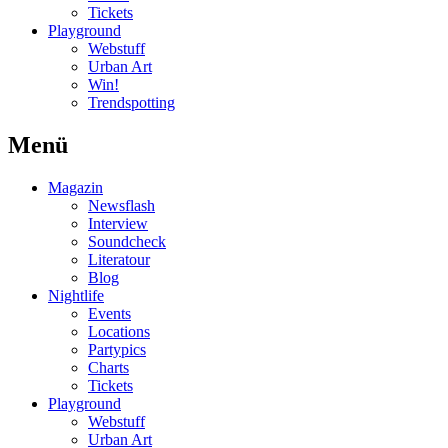
Tickets
Playground
Webstuff
Urban Art
Win!
Trendspotting
Menü
Magazin
Newsflash
Interview
Soundcheck
Literatour
Blog
Nightlife
Events
Locations
Partypics
Charts
Tickets
Playground
Webstuff
Urban Art