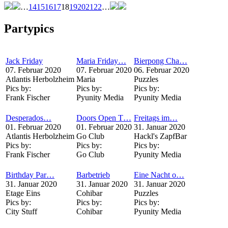
…
14
15
16
17
18
19
20
21
22
…
Partypics
Jack Friday
Maria Friday…
Bierpong Cha…
07. Februar 2020
07. Februar 2020
06. Februar 2020
Atlantis Herbolzheim
Maria
Puzzles
Pics by:
Pics by:
Pics by:
Frank Fischer
Pyunity Media
Pyunity Media
Desperados…
Doors Open T…
Freitags im…
01. Februar 2020
01. Februar 2020
31. Januar 2020
Atlantis Herbolzheim
Go Club
Hackl's ZapfBar
Pics by:
Pics by:
Pics by:
Frank Fischer
Go Club
Pyunity Media
Birthday Par…
Barbetrieb
Eine Nacht o…
31. Januar 2020
31. Januar 2020
31. Januar 2020
Etage Eins
Cohibar
Puzzles
Pics by:
Pics by:
Pics by:
City Stuff
Cohibar
Pyunity Media