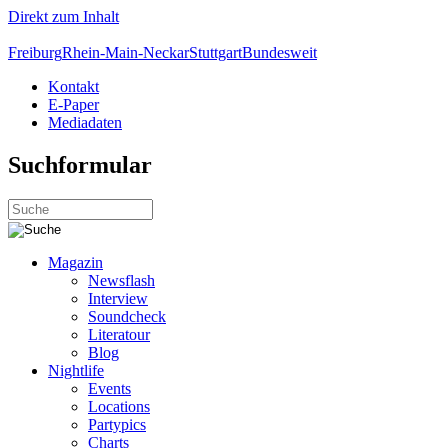
Direkt zum Inhalt
Freiburg
Rhein-Main-Neckar
Stuttgart
Bundesweit
Kontakt
E-Paper
Mediadaten
Suchformular
Magazin
Newsflash
Interview
Soundcheck
Literatour
Blog
Nightlife
Events
Locations
Partypics
Charts