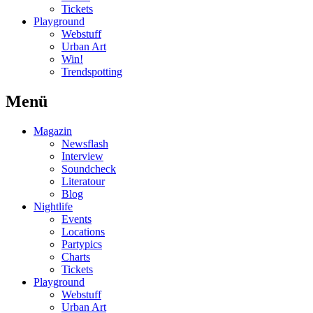
Tickets
Playground
Webstuff
Urban Art
Win!
Trendspotting
Menü
Magazin
Newsflash
Interview
Soundcheck
Literatour
Blog
Nightlife
Events
Locations
Partypics
Charts
Tickets
Playground
Webstuff
Urban Art