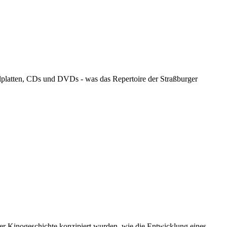
llplatten, CDs und DVDs - was das Repertoire der Straßburger
er Kinogeschichte konzipiert wurden, wie die Entwicklung eines