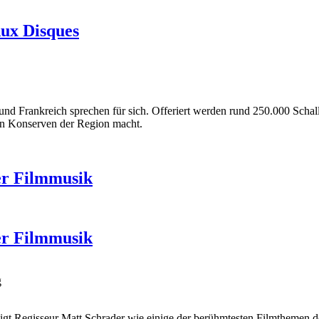
Aux Disques
und Frankreich sprechen für sich. Offeriert werden rund 250.000 Scha
en Konserven der Region macht.
er Filmmusik
er Filmmusik
g
eigt Regisseur Matt Schrader wie einige der berühmtesten Filmthemen d