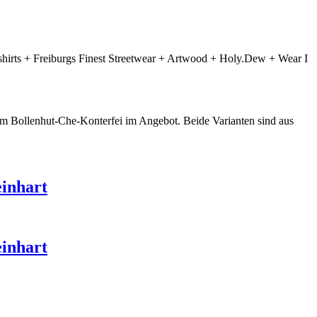
irts + Freiburgs Finest Streetwear + Artwood + Holy.Dew + Wear I
em Bollenhut-Che-Konterfei im Angebot. Beide Varianten sind aus
einhart
einhart